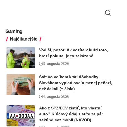
Gaming
Najčítanejšie
Vodiči, pozor: Ak vozíte v kufri toto,
hrozí pokuta, je to zakázané
3. augusta 2026
Štát vo veľkom kráti dôchodky.
Slovákom vyplatí oveľa menej peňazí,
než čakali (+ čísla)
4. augusta 2026
Ako z ŠPZ/EČV zistiť, kto vlastní
auto? Kľúčový údaj zistíte za pár
sekúnd cez mobil (NÁVOD)