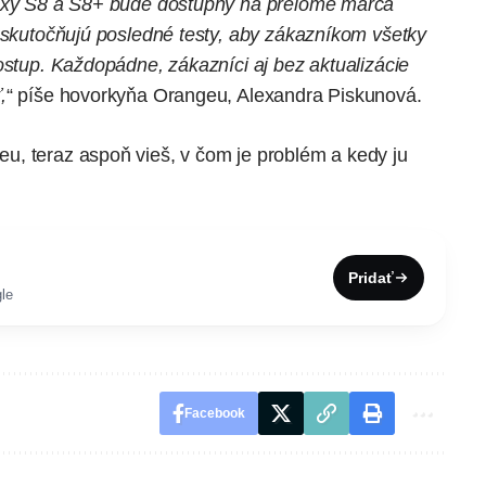
axy S8 a S8+ bude dostupný na prelome marca
 uskutočňujú posledné testy, aby zákazníkom všetky
ostup. Každopádne, zákazníci aj bez aktualizácie
,
“ píše hovorkyňa Orangeu, Alexandra Piskunová.
u, teraz aspoň vieš, v čom je problém a kedy ju
Pridať
le
Facebook