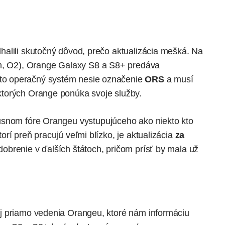
alili skutočný dôvod, prečo aktualizácia mešká. Na
m
,
O2
),
Orange
Galaxy S8 a S8+ predáva
o operačný systém nesie označenie
ORS
a musí
 ktorých Orange ponúka svoje služby.
usnom fóre Orangeu
vystupujúceho ako niekto kto
rí preň pracujú veľmi blízko, je aktualizácia
za
odobrenie v ďalších štátoch, pričom prísť by mala už
aj priamo vedenia Orangeu, ktoré nám informáciu