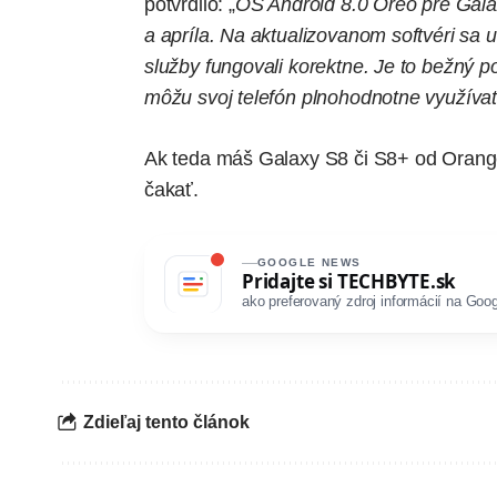
potvrdilo: „
OS Android 8.0 Oreo pre Gal
a apríla. Na aktualizovanom softvéri sa
služby fungovali korektne. Je to bežný p
môžu svoj telefón plnohodnotne využívať
Ak teda máš Galaxy S8 či S8+ od Orange
čakať.
GOOGLE NEWS
Pridajte si
TECHBYTE.sk
ako preferovaný zdroj informácií na Goog
Zdieľaj tento článok