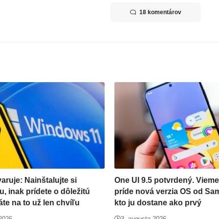
18 komentárov
aruje: Nainštalujte si
One UI 9.5 potvrdený. Vieme
u, inak prídete o dôležitú
príde nová verzia OS od S
áte na to už len chvíľu
kto ju dostane ako prvý
 2026
3. augusta 2026