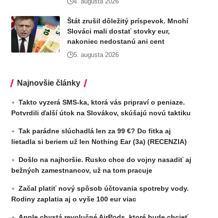
4. augusta 2026
Štát zrušil dôležitý príspevok. Mnohí
Slováci mali dostať stovky eur,
nakoniec nedostanú ani cent
5. augusta 2026
Najnovšie články
Takto vyzerá SMS-ka, ktorá vás pripraví o peniaze.
Potvrdili ďalší útok na Slovákov, skúšajú novú taktiku
Tak parádne slúchadlá len za 99 €? Do fitka aj
lietadla si beriem už len Nothing Ear (3a) (RECENZIA)
Došlo na najhoršie. Rusko chce do vojny nasadiť aj
bežných zamestnancov, už na tom pracuje
Začal platiť nový spôsob účtovania spotreby vody.
Rodiny zaplatia aj o vyše 100 eur viac
Apple chystá revolučné AirPods, ktoré bude chcieť