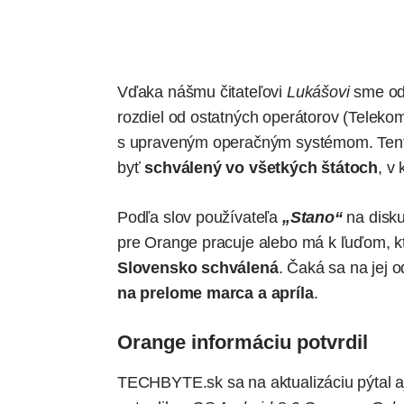
Vďaka nášmu čitateľovi
Lukášovi
sme odh
rozdiel od ostatných operátorov (
Teleko
s upraveným operačným systémom. Tent
byť
schválený vo všetkých štátoch
, v
Podľa slov používateľa
„Stano“
na disk
pre Orange pracuje alebo má k ľuďom, kto
Slovensko schválená
. Čaká sa na jej 
na prelome marca a apríla
.
Orange informáciu potvrdil
TECHBYTE.sk
sa na aktualizáciu pýtal 