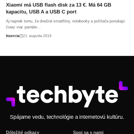
Xiaomi má USB flash disk za 13 €. Má 64 GB
kapacitu, USB A a USB C port
Aj napriek tomu, že dnešné smartfóny, notebooky a počítače ponúkajú
čoraz viac pamäte…
Inzercia
21. augusta 2019
Spájame vedu, technológie a internetovú kultúru.
Dôležité odkazy
Spoj sa s nami