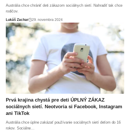
Austrália chce chrániť deti zákazom sociálnych sietí. Nahradiť tak chce
rodičov.
Lukáš Zachar
29. novembra 2024
Prvá krajina chystá pre deti ÚPLNÝ ZÁKAZ
sociálnych sietí. Neotvoria si Facebook, Instagram
ani TikTok
Austrália chce úplne zakázať používanie sociálnych sietí deťom do 16
rokov. Sociálne…