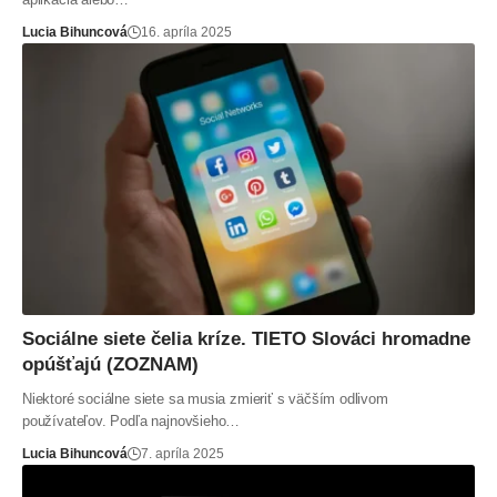
Lucia Bihuncová
16. apríla 2025
Sociálne siete čelia kríze. TIETO Slováci hromadne
opúšťajú (ZOZNAM)
Niektoré sociálne siete sa musia zmieriť s väčším odlivom
používateľov. Podľa najnovšieho…
Lucia Bihuncová
7. apríla 2025