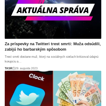
Za príspevky na Twitteri trest smrti: Muža odsúdili,
zabijú ho barbarským spôsobom
Trest smrti dostane muž, ktorý na sociálnych sieťach kritizoval údajnú
korupciu a…
TASR
29. augusta 2023