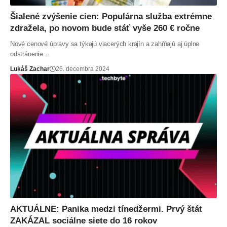
Šialené zvýšenie cien: Populárna služba extrémne
zdražela, po novom bude stáť vyše 260 € ročne
Nové cenové úpravy sa týkajú viacerých krajín a zahŕňajú aj úplne
odstránenie…
Lukáš Zachar
26. decembra 2024
AKTUÁLNE: Panika medzi tínedžermi. Prvý štát
ZAKÁZAL sociálne siete do 16 rokov