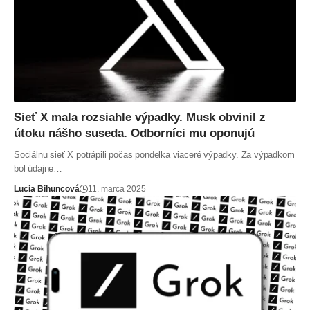
Sieť X mala rozsiahle výpadky. Musk obvinil z
útoku nášho suseda. Odborníci mu oponujú
Sociálnu sieť X potrápili počas pondelka viaceré výpadky. Za výpadkom
bol údajne…
Lucia Bihuncová
11. marca 2025