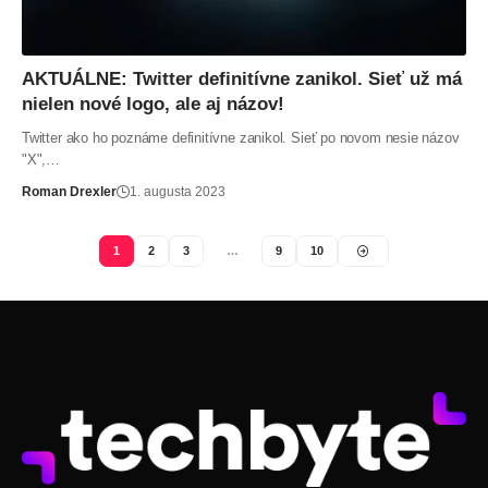
AKTUÁLNE: Twitter definitívne zanikol. Sieť už má
nielen nové logo, ale aj názov!
Twitter ako ho poznáme definitívne zanikol. Sieť po novom nesie názov
"X",…
Roman Drexler
1. augusta 2023
1
2
3
…
9
10