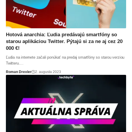
Hotová anarchia: Ľudia predávajú smartfóny so
starou aplikáciou Twitter. Pýtajú si za ne aj cez 20
000 €!
Ľudia na internete začali ponúkať na predaj smartfóny so starou verziou
Twitteru.…
Roman Drexler
2. augusta 2023