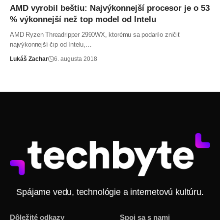
AMD vyrobil beštiu: Najvýkonnejší procesor je o 53
% výkonnejší než top model od Intelu
AMD Ryzen Threadripper 2990WX, ktorému sa podarilo zničiť
najvýkonnejší čip od Intelu,…
Lukáš Zachar
6. augusta 2018
Spájame vedu, technológie a internetovú kultúru.
Dôležité odkazy
Spoj sa s nami