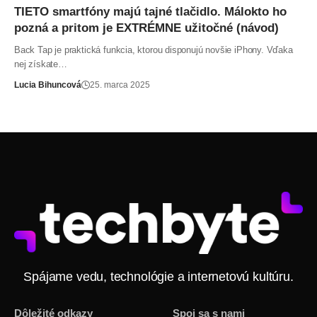
TIETO smartfóny majú tajné tlačidlo. Málokto ho
pozná a pritom je EXTRÉMNE užitočné (návod)
Back Tap je praktická funkcia, ktorou disponujú novšie iPhony. Vďaka
nej získate…
Lucia Bihuncová
25. marca 2025
Spájame vedu, technológie a internetovú kultúru.
Dôležité odkazy
Spoj sa s nami