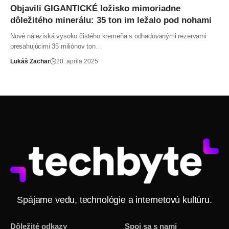
Objavili GIGANTICKÉ ložisko mimoriadne
dôležitého minerálu: 35 ton im ležalo pod nohami
Nové náleziská vysoko čistého kremeňa s odhadovanými rezervami
presahujúcimi 35 miliónov ton…
Lukáš Zachar
20. apríla 2025
Spájame vedu, technológie a internetovú kultúru.
Dôležité odkazy
Spoj sa s nami