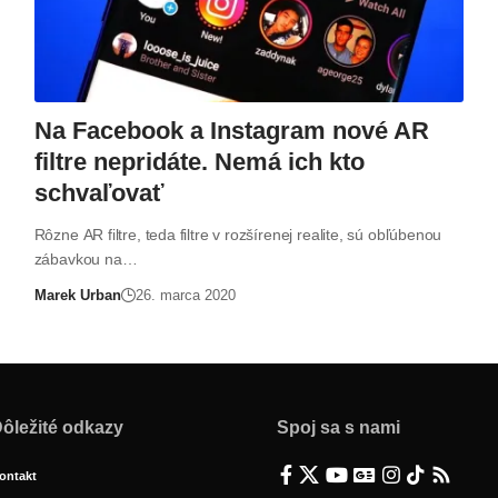
Na Facebook a Instagram nové AR
filtre nepridáte. Nemá ich kto
schvaľovať
Rôzne AR filtre, teda filtre v rozšírenej realite, sú obľúbenou
zábavkou na…
Marek Urban
26. marca 2020
ôležité odkazy
Spoj sa s nami
ontakt