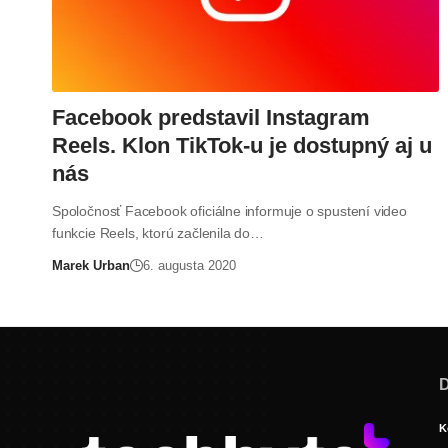
Facebook predstavil Instagram
Reels. Klon TikTok-u je dostupný aj u
nás
Spoločnosť Facebook oficiálne informuje o spustení video
funkcie Reels, ktorú začlenila do…
Marek Urban
6. augusta 2020
D
K