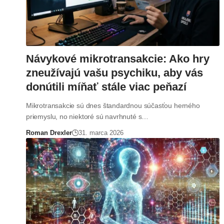
Návykové mikrotransakcie: Ako hry
zneužívajú vašu psychiku, aby vás
donútili míňať stále viac peňazí
Mikrotransakcie sú dnes štandardnou súčasťou herného
priemyslu, no niektoré sú navrhnuté s…
Roman Drexler
31. marca 2026