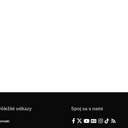
ôležité odkazy
Spoj sa s nami
ontakt