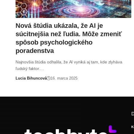
Nová štúdia ukázala, že AI je
súcitnejšia než ľudia. Môže zmeniť
spôsob psychologického
poradenstva
Najnovšia štúdia odhalila, že AI vyniká aj tam, kde zlyháva
ľudský faktor.…
Lucia Bihuncová
16. marca 2025
D
K