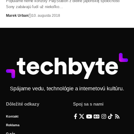
Populárne herné konzoly PlayStation z dielne japonskej spoločnosti
Sony zabávajú ľudí už niekoľko…
Marek Urban
10. augusta 2018
Spájame vedu, technológie a internetovú kultúru.
Dôležité odkazy
Spoj sa s nami
Kontakt
Reklama
O nás