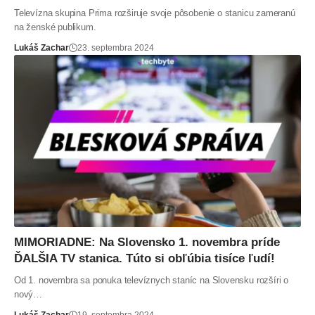
Televízna skupina Prima rozširuje svoje pôsobenie o stanicu zameranú
na ženské publikum.
Lukáš Zachar
23. septembra 2024
MIMORIADNE: Na Slovensko 1. novembra príde
ĎALŠIA TV stanica. Túto si obľúbia tisíce ľudí!
Od 1. novembra sa ponuka televíznych staníc na Slovensku rozšíri o
nový…
Lukáš Zachar
19. septembra 2024