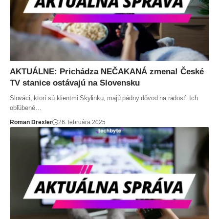
AKTUÁLNE: Prichádza NEČAKANÁ zmena! České
TV stanice ostávajú na Slovensku
Slováci, ktorí sú klientmi Skylinku, majú pádny dôvod na radosť. Ich
obľúbené…
Roman Drexler
26. februára 2025