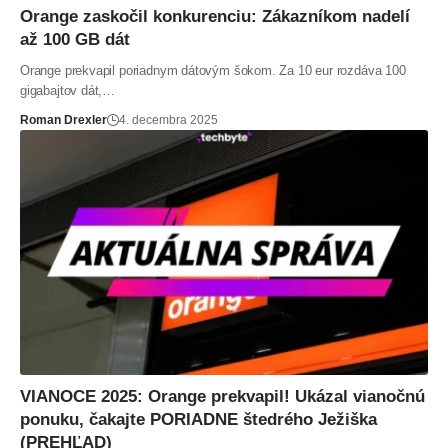
Orange zaskočil konkurenciu: Zákazníkom nadelí
až 100 GB dát
Orange prekvapil poriadnym dátovým šokom. Za 10 eur rozdáva 100
gigabajtov dát,…
Roman Drexler
4. decembra 2025
VIANOCE 2025: Orange prekvapil! Ukázal vianočnú
ponuku, čakajte PORIADNE štedrého Ježiška
(PREHĽAD)