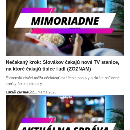
Nečakaný krok: Slovákov čakajú nové TV stanice,
na ktoré čakajú tisíce ľudí (ZOZNAM)
Slovenskí diváci môžu očakávať rozšírenie ponuky o ďalšie obľúbené
kanály českej skupiny…
Lukáš Zachar
21. marca 2025