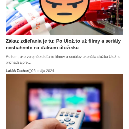
Zákaz zdieľania je tu: Po Ulož.to už filmy a seriály
nestiahnete na ďalšom úložisku
Po tom, ako verejné zdieľanie filmov a seriálov ukončila služba Ulož.to
prichádza pre…
Lukáš Zachar
23. mája 2024