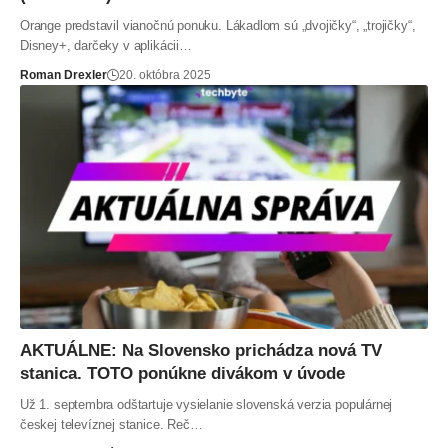
Orange predstavil vianočnú ponuku. Lákadlom sú „dvojičky“, „trojičky“,
Disney+, darčeky v aplikácii…
Roman Drexler
20. októbra 2025
AKTUÁLNE: Na Slovensko prichádza nová TV
stanica. TOTO ponúkne divákom v úvode
Už 1. septembra odštartuje vysielanie slovenská verzia populárnej
českej televíznej stanice. Reč…