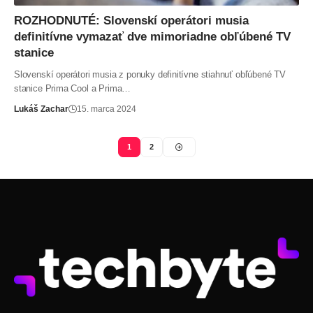
ROZHODNUTÉ: Slovenskí operátori musia
definitívne vymazať dve mimoriadne obľúbené TV
stanice
Slovenskí operátori musia z ponuky definitívne stiahnuť obľúbené TV
stanice Prima Cool a Prima…
Lukáš Zachar
15. marca 2024
1
2