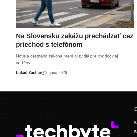
Na Slovensku zakážu prechádzať cez
priechod s telefónom
Novela cestného zákona mení pravidlá pre chodcov aj
vodičov.
Lukáš Zachar
2. júna 2026
D
K
R