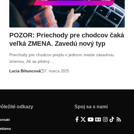
POZOR: Priechody pre chodcov čaká
veľká ZMENA. Zavedú nový typ
Priechody pre chodcov prejdu v jednom meste zásadnou
zmenou. Ak sa pilotný…
Lucia Bihuncová
7. marca 2025
ôležité odkazy
Spoj sa s nami
ontakt
eklama