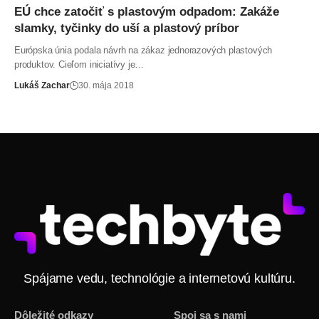
EÚ chce zatočiť s plastovým odpadom: Zakáže
slamky, tyčinky do uší a plastový príbor
Európska únia podala návrh na zákaz jednorazových plastových
produktov. Cieľom iniciatívy je…
Lukáš Zachar
30. mája 2018
Spájame vedu, technológie a internetovú kultúru.
Dôležité odkazy
Spoj sa s nami