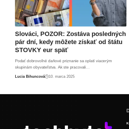
Slováci, POZOR: Zostáva posledných
pár dní, kedy môžete získať od štátu
STOVKY eur späť
Podať dobrovoľné daňové priznanie sa oplatí viacerým
skupinám obyvateľstva. Ak ste pracovali…
Lucia Bihuncová
10. marca 2025
D
K