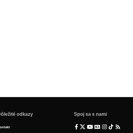
ôležité odkazy
Spoj sa s nami
ontakt