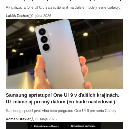
Aktualizácia One UI 8.5 sa začala šíriť na ďalšie modely série Galaxy…
Lukáš Zachar
2. júna 2026
Samsung sprístupní One UI 9 v ďalších krajinách.
Už máme aj presný dátum (čo bude nasledovať)
Samsung spustil prvú vlnu beta programu One UI 9 pre sériu Galaxy…
Roman Drexler
13. mája 2026