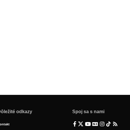
ôležité odkazy
Spoj sa s nami
ontakt