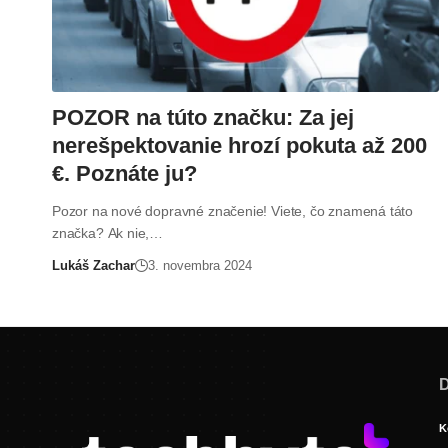
POZOR na túto značku: Za jej
nerešpektovanie hrozí pokuta až 200
€. Poznáte ju?
Pozor na nové dopravné značenie! Viete, čo znamená táto
značka? Ak nie,…
Lukáš Zachar
3. novembra 2024
D
K