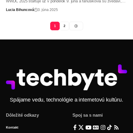
WWDC 2025 štartuje už v pondelok 9. júna a fanúšikovia sú zvedaví,…
Lucia Bihuncová
3. júna 2025
1
2
Spájame vedu, technológie a internetovú kultúru.
Dôležité odkazy
Spoj sa s nami
Kontakt