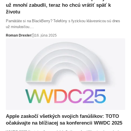
už mnohí zabudli, teraz ho chcú vrátiť späť k
životu
Pamätáte si na BlackBerry? Telefóny s fyzickou klávesnicou sú dnes
už minulosťou.…
Roman Drexler
16. júna 2025
Apple zaskočí všetkých svojich fanúšikov: TOTO
očakávajte na blížiacej sa konferencii WWDC 2025