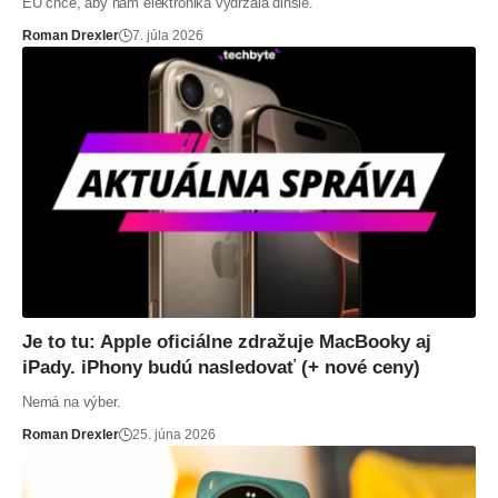
EÚ chce, aby nám elektronika vydržala dlhšie.
Roman Drexler
7. júla 2026
Je to tu: Apple oficiálne zdražuje MacBooky aj
iPady. iPhony budú nasledovať (+ nové ceny)
Nemá na výber.
Roman Drexler
25. júna 2026