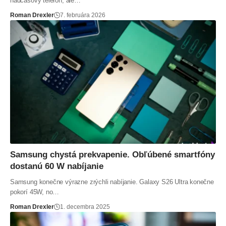
nadčasový telefón, ale…
Roman Drexler
7. februára 2026
Samsung chystá prekvapenie. Obľúbené smartfóny
dostanú 60 W nabíjanie
Samsung konečne výrazne zrýchli nabíjanie. Galaxy S26 Ultra konečne
pokorí 45W, no…
Roman Drexler
1. decembra 2025