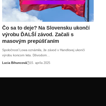
Čo sa to deje? Na Slovensku ukončí
výrobu ĎALŠÍ závod. Začali s
masovým prepúšťaním
Spoločnosť Lowa oznámila, že závod v Handlovej ukončí
výrobu koncom leta. Dôvodom…
Lucia Bihuncová
15. apríla 2025