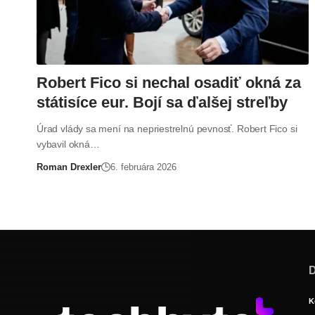
Robert Fico si nechal osadiť okná za
státisíce eur. Bojí sa ďalšej streľby
Úrad vlády sa mení na nepriestrelnú pevnosť. Robert Fico si
vybavil okná…
Roman Drexler
6. februára 2026
D
K