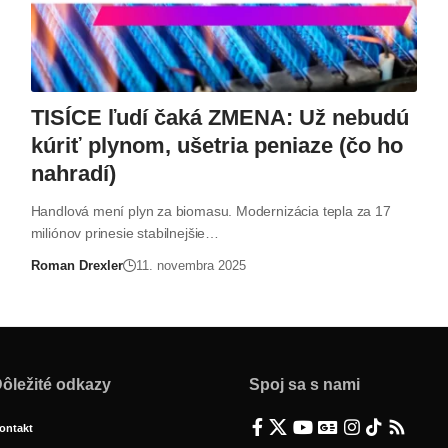
TISÍCE ľudí čaká ZMENA: Už nebudú
kúriť plynom, ušetria peniaze (čo ho
nahradí)
Handlová mení plyn za biomasu. Modernizácia tepla za 17
miliónov prinesie stabilnejšie…
Roman Drexler
11. novembra 2025
ôležité odkazy
Spoj sa s nami
ontakt