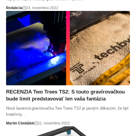
Redakcia
23. novembra 2022
RECENZIA Two Trees TS2: S touto gravírovačkou
bude limit predstavovať len vaša fantázia
Nová laserová gravírovačka Two Trees TS2 je jasným dôkazom, že byť
kreatívny…
Martin Cimbálek
11. novembra 2022