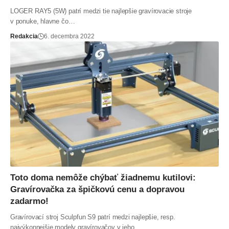
LOGER RAY5 (5W) patrí medzi tie najlepšie gravírovacie stroje
v ponuke, hlavne čo…
Redakcia
6. decembra 2022
Toto doma nemôže chýbať žiadnemu kutilovi:
Gravírovačka za špičkovú cenu a dopravou
zadarmo!
Gravírovací stroj Sculpfun S9 patrí medzi najlepšie, resp.
najvýkonnejšie modely gravírovačov v jeho…