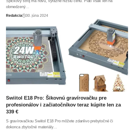
Špičkový stroj má novú, výrazne nižšiu cenu. Platí však len na
obmedzený…
Redakcia
30. júna 2024
Swiitol E18 Pro: Šikovnú gravírovačku pre
profesionálov i začiatočníkov teraz kúpite len za
339 €
S gravírovačkou Swiitol E18 Pro môžete zdanlivo prebytočné či
dokonca zbytočné materiály…