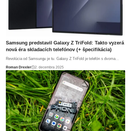
Samsung predstavil Galaxy Z TriFold: Takto vyzerá
nová éra skladacích telefónov (+ špecifikácia)
Revolúcia od Samsungu je tu. Galaxy Z TriFold je telefón s dvoma…
Roman Drexler
2. decembra 2025