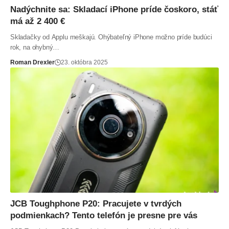
Nadýchnite sa: Skladací iPhone príde čoskoro, stáť
má až 2 400 €
Skladačky od Applu meškajú. Ohýbateľný iPhone možno príde budúci
rok, na ohybný…
Roman Drexler
23. októbra 2025
JCB Toughphone P20: Pracujete v tvrdých
podmienkach? Tento telefón je presne pre vás