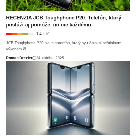
RECENZIA JCB Toughphone P20: Telefón, ktorý
poslúži aj pomôže, no nie každému
7.4
z 10
JCB Toughphone P20 nie je smartfón, ktorý by učaroval beštiálnym
výkonom či…
Roman Drexler
24. októbra 2025