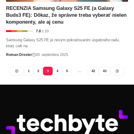
RECENZIA Samsung Galaxy S25 FE (a Galaxy
Buds3 FE): Dôkaz, že správne treba vyberať nielen
komponenty, ale aj cenu
7.8
z 10
Samsung Galaxy S25 FE je novým pokračovaním úspešného radu,
ktorý cieli na…
Roman Drexler
30. septembra 2025
1
2
3
4
5
…
42
43