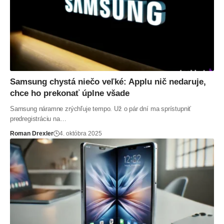
Samsung chystá niečo veľké: Applu nič nedaruje,
chce ho prekonať úplne všade
Samsung náramne zrýchľuje tempo. Už o pár dní ma sprístupniť
predregistráciu na…
Roman Drexler
4. októbra 2025