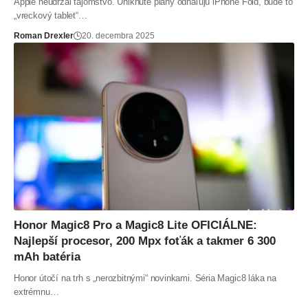
Apple neudržal tajomstvo. Uniknuté plány odhaľujú iPhone Fold, bude to
„vreckový tablet“…
Roman Drexler
20. decembra 2025
Honor Magic8 Pro a Magic8 Lite OFICIÁLNE:
Najlepší procesor, 200 Mpx foťák a takmer 6 300
mAh batéria
Honor útočí na trh s „nerozbitnými“ novinkami. Séria Magic8 láka na
extrémnu…