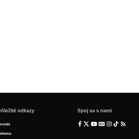
ôležité odkazy
Spoj sa s nami
ontakt
eklama