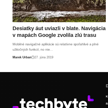
Desiatky áut uviazli v blate. Navigácia
v mapách Google zvolila zlú trasu
Mobilné navigačné aplikácie sú relatívne spoľahlivé a plné
užitočných funkcií, no nie…
Marek Urban
27. júna 2019
D
K
R