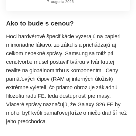
7. augusta 2026
Ako to bude s cenou?
Hoci hardvérové špecifikácie vyzerajú na papieri
mimoriadne lákavo, zo zákulisia prichádzajú aj
celkom nepekné správy. Samsung sa totiž pri
cenotvorbe musel postaviť tvárou v tvár krutej
realite na globálnom trhu s komponentmi.
Ceny
pamäťových čipov
(RAM aj interných úložisk)
extrémne vyleteli, čo priamo ohrozuje základnú
filozofiu radu FE, teda dostupnosť pre masy.
Viaceré správy naznačujú, že Galaxy S26 FE by
mohol byť kvôli pamäťovej kríze o niečo drahší než
jeho predchodca.