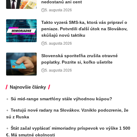
nedostanú ani cent
5. augusta 2026
Takto vyzerá SMS-ka, ktorá vás pripraví o
peniaze. Potvrdili ďalší útok na Slovákov,
skúšajú novú taktiku
5. augusta 2026
Slovenská sporiteľňa zrušila otravné
poplatky. Pozrite si, koľko ušetríte
5. augusta 2026
Najnovšie články
Sú mid-range smartfóny stále výhodnou kúpou?
Testujú nové radary na Slovákov. Vzniklo podozrenie, že
sú z Ruska
Štát začal vyplácať mimoriadny príspevok vo výške 1 500
€. Má smutné okolnosti