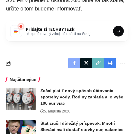
S26 FE v priebehu októbra. Akonáhle sa tak stane,
určite o tom budeme informovať.
Pridajte si
TECHBYTE.sk
ako preferovaný zdroj informácií na Google
Najčítanejšie
Začal platiť nový spôsob účtovania
spotreby vody. Rodiny zaplatia aj o vyše
100 eur viac
5. augusta 2026
Štát zrušil dôležitý príspevok. Mnohí
Slováci mali dostať stovky eur, nakoniec