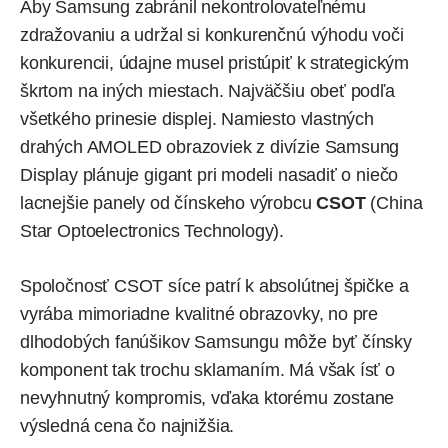
Aby Samsung zabránil nekontrolovateľnému
zdražovaniu a udržal si konkurenčnú výhodu voči
konkurencii, údajne musel pristúpiť k strategickým
škrtom na iných miestach. Najväčšiu obeť podľa
všetkého prinesie displej. Namiesto vlastných
drahých AMOLED obrazoviek z divízie Samsung
Display plánuje gigant pri modeli nasadiť o niečo
lacnejšie panely od čínskeho výrobcu
CSOT
(China
Star Optoelectronics Technology).
Spoločnosť CSOT síce patrí k absolútnej špičke a
vyrába mimoriadne kvalitné obrazovky, no pre
dlhodobých fanúšikov Samsungu môže byť čínsky
komponent tak trochu sklamaním. Má však ísť o
nevyhnutný kompromis, vďaka ktorému zostane
výsledná cena čo najnižšia.