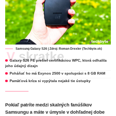
Samsung Galaxy S26 | Zdroj: Roman Drexler (Techbyte.sk)
V skratke
Galaxy S26 FE prešiel certifikáciou WPC, ktorá odhalila
jeho údajný dizajn
Poháňať ho má Exynos 2500 v spolupráci s 8 GB RAM
Pamäťová kríza si vypýtala nejaké tie ústupky
Pokiaľ patríte medzi skalných fanúšikov
Samsungu a máte v úmysle v dohľadnej dobe