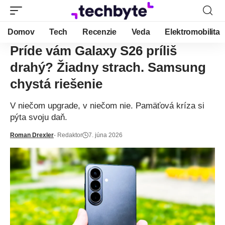
Domov
Tech
Recenzie
Veda
Elektromobilita
Príde vám Galaxy S26 príliš
drahý? Žiadny strach. Samsung
chystá riešenie
V niečom upgrade, v niečom nie. Pamäťová kríza si
pýta svoju daň.
Roman Drexler
- Redaktor
7. júna 2026