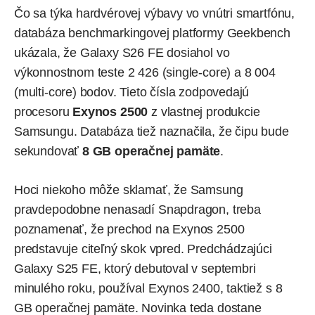
Čo sa týka hardvérovej výbavy vo vnútri smartfónu,
databáza benchmarkingovej platformy Geekbench
ukázala, že Galaxy S26 FE dosiahol vo
výkonnostnom teste 2 426 (single-core) a 8 004
(multi-core) bodov. Tieto čísla zodpovedajú
procesoru
Exynos 2500
z vlastnej produkcie
Samsungu. Databáza tiež naznačila, že čipu bude
sekundovať
8 GB operačnej pamäte
.
Hoci niekoho môže sklamať, že Samsung
pravdepodobne nenasadí Snapdragon, treba
poznamenať, že prechod na Exynos 2500
predstavuje citeľný skok vpred. Predchádzajúci
Galaxy S25 FE, ktorý debutoval v septembri
minulého roku, používal Exynos 2400, taktiež s 8
GB operačnej pamäte. Novinka teda dostane