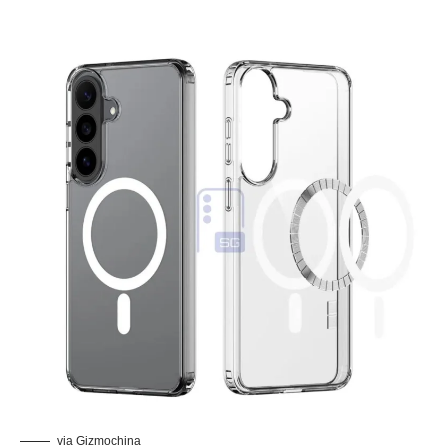
via
Gizmochina