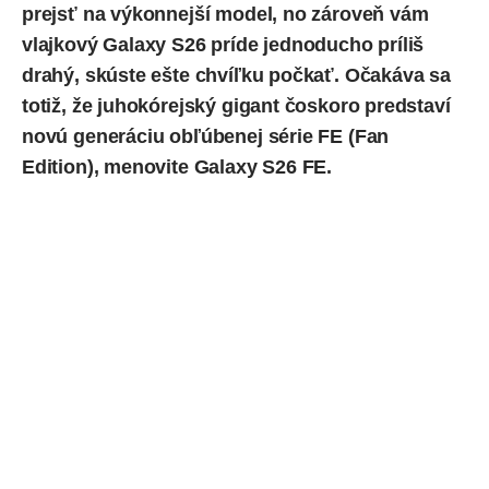
prejsť na výkonnejší model, no zároveň vám
vlajkový
Galaxy S26
príde jednoducho príliš
drahý, skúste ešte chvíľku počkať. Očakáva sa
totiž, že juhokórejský gigant čoskoro predstaví
novú generáciu obľúbenej série FE (Fan
Edition), menovite Galaxy S26 FE.