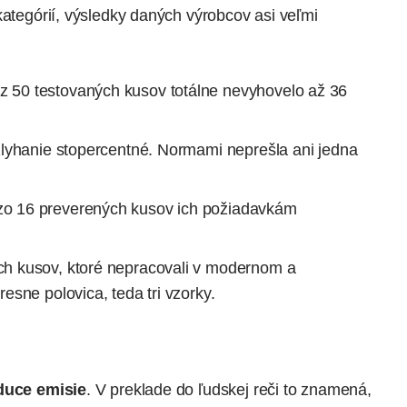
kategórií, výsledky daných výrobcov asi veľmi
 z 50 testovaných kusov totálne nevyhovelo až 36
o zlyhanie stopercentné. Normami neprešla ani jedna
zo 16 preverených kusov ich požiadavkám
ch kusov, ktoré nepracovali v modernom a
sne polovica, teda tri vzorky.
duce emisie
. V preklade do ľudskej reči to znamená,