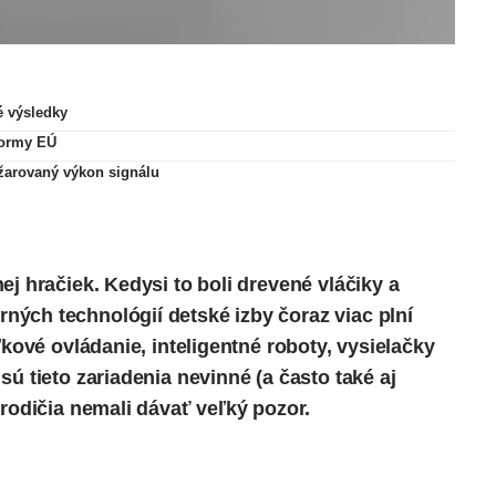
é výsledky
normy EÚ
žarovaný výkon signálu
ej hračiek. Kedysi to boli drevené vláčiky a
ých technológií detské izby čoraz viac plní
ľkové ovládanie, inteligentné roboty, vysielačky
ú tieto zariadenia nevinné (a často také aj
 rodičia nemali dávať veľký pozor.