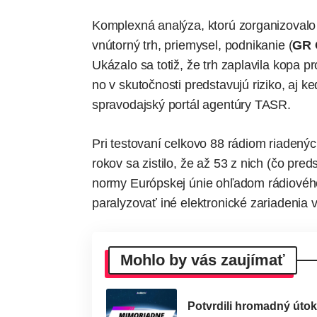
Komplexná analýza, ktorú zorganizovalo 
vnútorný trh, priemysel, podnikanie (
GR
Ukázalo sa totiž, že trh zaplavila kopa p
no v skutočnosti predstavujú riziko, aj 
spravodajský portál agentúry TASR.
Pri testovaní celkovo 88 rádiom riadenýc
rokov sa zistilo, že až 53 z nich (čo pre
normy
Európskej únie
ohľadom rádiového
paralyzovať iné elektronické zariadenia 
Mohlo by vás zaujímať
Potvrdili hromadný útok.