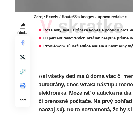
Zdroj: Pexels / Route66's Images / úprava redakcie
V skratke
Rozsiahly test Európske komisie potvrdil hroziv
Zdieľať
60 percent testovaných hračiek nespĺňa prísne 
Problémom sú nežiadúce emisie a nadmerný vy
Asi všetky deti majú doma viac či men
autodráhy, dnes vďaka nástupu modern
elektronika. Môže ísť o autíčka na dia
či prenosné počítače. Na prvý pohľad s
naozaj sú), no to neznamená, že by si