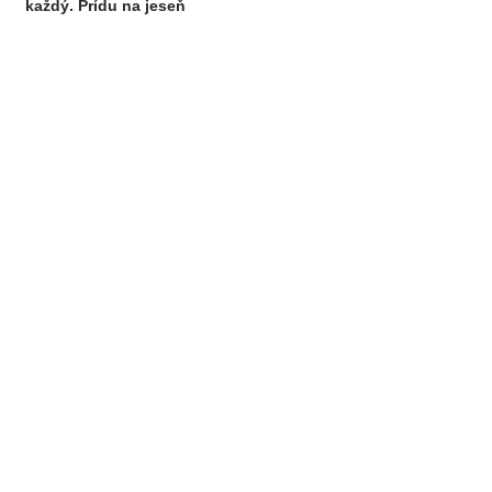
každý. Prídu na jeseň