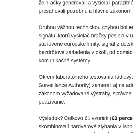
že hračky generovali a vysielali parazitn
presahovali potrebnú a hlavne zákonom
Druhou vážnou technickou chybou bol
e
signálu, ktorú vysielač hračky posiela v 
stanovené európske limity, signál z dets
bezdrôtové zariadenia v okolí, od domácej
komunikačné systémy.
Okrem laboratórneho testovania rádiový
Surveillance Authority) zamerali aj na ad
zákonom vyžadované výstrahy, správne
používanie.
Výsledok? Celkovo 61 vzoriek (
63 perce
skombinovali hardvérové zlyhania v labo