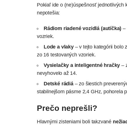
Pokiaľ ide o (ne)úspešnosť jednotlivých 
nepotešia:
Rádiom riadené vozidlá (autíčka)
–
vozriek.
Lode a vlaky
– v tejto kategórii bol
zo 16 testovaných vzoriek.
Vysielačky a inteligentné hračky
– 
nevyhovelo až 14.
Detské rádiá
– zo šiestich preverený
stabilnejšom pásme 2,4 GHz, pohorela pre
Prečo neprešli?
Hlavnými zisteniami boli takzvané
nežia