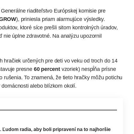
Generálne riaditeľstvo Európskej komisie pre
 GROW
), priniesla priam alarmujúce výsledky.
roduktov, ktoré síce prešli sitom kontrolných úradov,
keď nie úplne zdravotné. Na analýzu
upozornil
h hračiek určených pre deti vo veku od troch do 14
dstavuje presne
60 percent
vzoriek) nespĺňa prísne
 rušenia. To znamená, že tieto hračky môžu potichu
v domácnosti alebo blízkom okolí.
 Ľudom radia, aby boli pripravení na to najhoršie