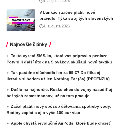
4. augusta 2026
V bankách začne platiť nové
pravidlo. Týka sa aj tých slovenských
4. augusta 2026
Najnovšie články
Takto vyzerá SMS-ka, ktorá vás pripraví o peniaze.
Potvrdili ďalší útok na Slovákov, skúšajú novú taktiku
Tak parádne slúchadlá len za 99 €? Do fitka aj
lietadla si beriem už len Nothing Ear (3a) (RECENZIA)
Došlo na najhoršie. Rusko chce do vojny nasadiť aj
bežných zamestnancov, už na tom pracuje
Začal platiť nový spôsob účtovania spotreby vody.
Rodiny zaplatia aj o vyše 100 eur viac
Apple chystá revolučné AirPods, ktoré bude chcieť