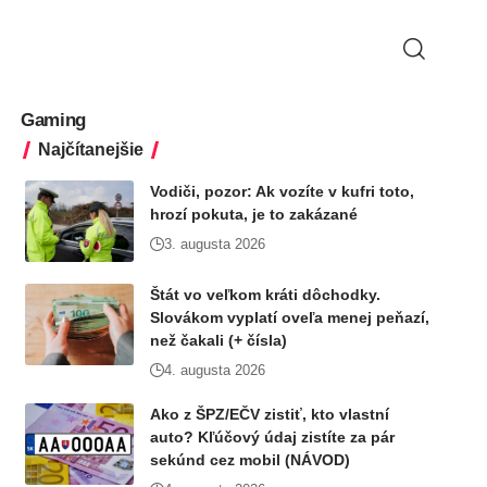
Gaming
Najčítanejšie
Vodiči, pozor: Ak vozíte v kufri toto,
hrozí pokuta, je to zakázané
3. augusta 2026
Štát vo veľkom kráti dôchodky.
Slovákom vyplatí oveľa menej peňazí,
než čakali (+ čísla)
4. augusta 2026
Ako z ŠPZ/EČV zistiť, kto vlastní
auto? Kľúčový údaj zistíte za pár
sekúnd cez mobil (NÁVOD)