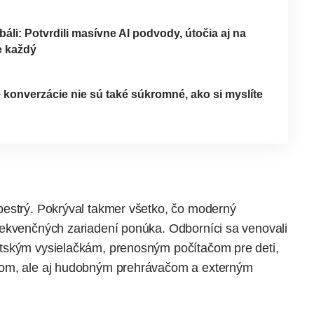
áli: Potvrdili masívne AI podvody, útočia aj na
e každý
konverzácie nie sú také súkromné, ako si myslíte
pestrý. Pokrýval takmer všetko, čo moderný
rekvenčných zariadení ponúka. Odborníci sa venovali
tským vysielačkám, prenosným počítačom pre deti,
tom, ale aj hudobným prehrávačom a externým