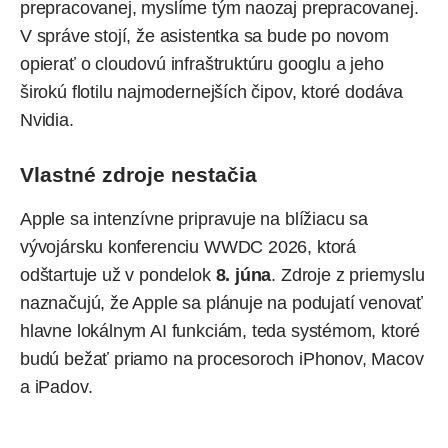
prepracovanej, myslíme tým naozaj prepracovanej.
V správe stojí, že asistentka sa bude po novom
opierať o cloudovú infraštruktúru googlu a jeho
širokú flotilu najmodernejších čipov, ktoré dodáva
Nvidia.
Vlastné zdroje nestačia
Apple sa intenzívne pripravuje na blížiacu sa
vývojársku konferenciu
WWDC 2026
, ktorá
odštartuje už v pondelok
8. júna
. Zdroje z priemyslu
naznačujú, že Apple sa plánuje na podujatí venovať
hlavne lokálnym AI funkciám, teda systémom, ktoré
budú bežať priamo na procesoroch iPhonov, Macov
a iPadov.