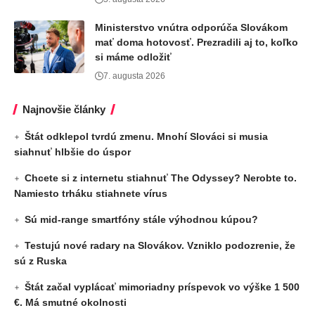
Ministerstvo vnútra odporúča Slovákom
mať doma hotovosť. Prezradili aj to, koľko
si máme odložiť
7. augusta 2026
Najnovšie články
Štát odklepol tvrdú zmenu. Mnohí Slováci si musia
siahnuť hlbšie do úspor
Chcete si z internetu stiahnuť The Odyssey? Nerobte to.
Namiesto trháku stiahnete vírus
Sú mid-range smartfóny stále výhodnou kúpou?
Testujú nové radary na Slovákov. Vzniklo podozrenie, že
sú z Ruska
Štát začal vyplácať mimoriadny príspevok vo výške 1 500
€. Má smutné okolnosti