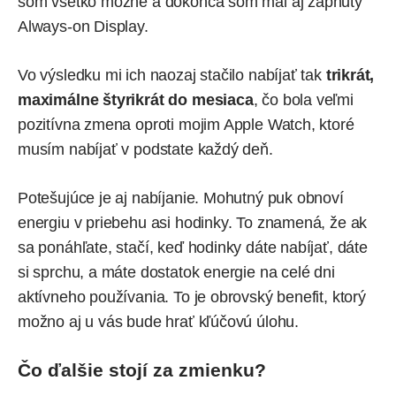
som všetko možné a dokonca som mal aj zapnutý
Always-on Display.
Vo výsledku mi ich naozaj stačilo nabíjať tak
trikrát,
maximálne štyrikrát do mesiaca
, čo bola veľmi
pozitívna zmena oproti mojim Apple Watch, ktoré
musím nabíjať v podstate každý deň.
Potešujúce je aj nabíjanie. Mohutný puk obnoví
energiu v priebehu asi hodinky. To znamená, že ak
sa ponáhľate, stačí, keď hodinky dáte nabíjať, dáte
si sprchu, a máte dostatok energie na celé dni
aktívneho používania. To je obrovský benefit, ktorý
možno aj u vás bude hrať kľúčovú úlohu.
Čo ďalšie stojí za zmienku?