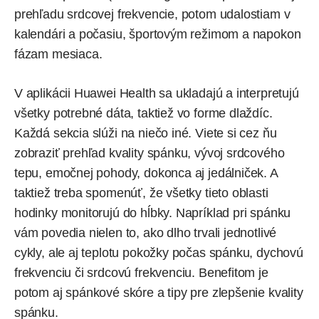
prehľadu srdcovej frekvencie, potom udalostiam v
kalendári a počasiu, športovým režimom a napokon
fázam mesiaca.
V aplikácii Huawei Health sa ukladajú a interpretujú
všetky potrebné dáta, taktiež vo forme dlaždíc.
Každá sekcia slúži na niečo iné. Viete si cez ňu
zobraziť prehľad kvality spánku, vývoj srdcového
tepu, emočnej pohody, dokonca aj jedálniček. A
taktiež treba spomenúť, že všetky tieto oblasti
hodinky monitorujú do hĺbky. Napríklad pri spánku
vám povedia nielen to, ako dlho trvali jednotlivé
cykly, ale aj teplotu pokožky počas spánku, dychovú
frekvenciu či srdcovú frekvenciu. Benefitom je
potom aj spánkové skóre a tipy pre zlepšenie kvality
spánku.