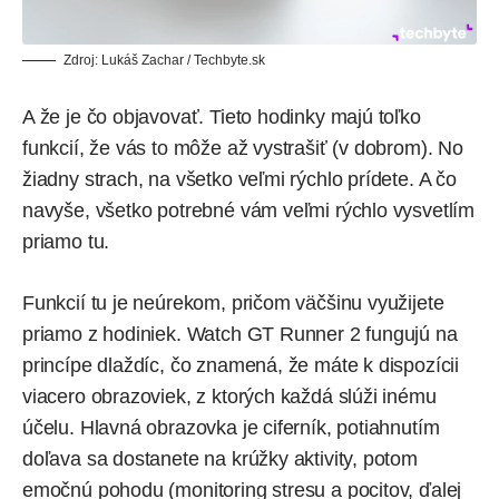
Zdroj: Lukáš Zachar / Techbyte.sk
A že je čo objavovať. Tieto hodinky majú toľko
funkcií, že vás to môže až vystrašiť (v dobrom). No
žiadny strach, na všetko veľmi rýchlo prídete. A čo
navyše, všetko potrebné vám veľmi rýchlo vysvetlím
priamo tu.
Funkcií tu je neúrekom, pričom väčšinu využijete
priamo z hodiniek. Watch GT Runner 2 fungujú na
princípe dlaždíc, čo znamená, že máte k dispozícii
viacero obrazoviek, z ktorých každá slúži inému
účelu. Hlavná obrazovka je ciferník, potiahnutím
doľava sa dostanete na krúžky aktivity, potom
emočnú pohodu (monitoring stresu a pocitov, ďalej