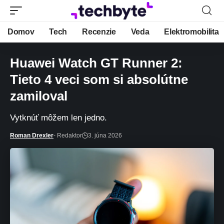
Domov
Tech
Recenzie
Veda
Elektromobilita
Huawei Watch GT Runner 2:
Tieto 4 veci som si absolútne
zamiloval
Vytknúť môžem len jedno.
Roman Drexler
- Redaktor
3. júna 2026