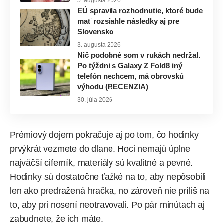
5. augusta 2026
EÚ spravila rozhodnutie, ktoré bude
mať rozsiahle následky aj pre
Slovensko
3. augusta 2026
Nič podobné som v rukách nedržal.
Po týždni s Galaxy Z Fold8 iný
telefón nechcem, má obrovskú
výhodu (RECENZIA)
30. júla 2026
Prémiový dojem pokračuje aj po tom, čo hodinky
prvýkrát vezmete do dlane. Hoci nemajú úplne
najväčší ciferník, materiály sú kvalitné a pevné.
Hodinky sú dostatočne ťažké na to, aby nepôsobili
len ako predražená hračka, no zároveň nie príliš na
to, aby pri nosení neotravovali. Po pár minútach aj
zabudnete, že ich máte.