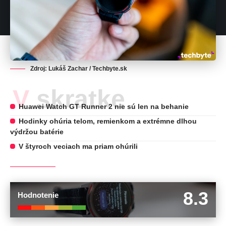
Zdroj: Lukáš Zachar / Techbyte.sk
V skratke
Huawei Watch GT Runner 2 nie sú len na behanie
Hodinky ohúria telom, remienkom a extrémne dlhou
výdržou batérie
V štyroch veciach ma priam ohúrili
8.3
Hodnotenie