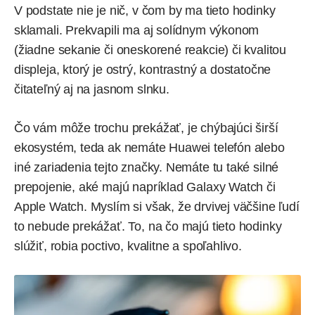
V podstate nie je nič, v čom by ma tieto hodinky
sklamali. Prekvapili ma aj solídnym výkonom
(žiadne sekanie či oneskorené reakcie) či kvalitou
displeja, ktorý je ostrý, kontrastný a dostatočne
čitateľný aj na jasnom slnku.
Čo vám môže trochu prekážať, je chýbajúci širší
ekosystém, teda ak nemáte Huawei telefón alebo
iné zariadenia tejto značky. Nemáte tu také silné
prepojenie, aké majú napríklad Galaxy Watch či
Apple Watch. Myslím si však, že drvivej väčšine ľudí
to nebude prekážať. To, na čo majú tieto hodinky
slúžiť, robia poctivo, kvalitne a spoľahlivo.