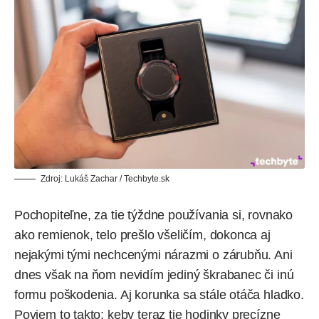
Zdroj: Lukáš Zachar / Techbyte.sk
Pochopiteľne, za tie týždne používania si, rovnako
ako remienok, telo prešlo všeličím, dokonca aj
nejakými tými nechcenými nárazmi o zárubňu. Ani
dnes však na ňom nevidím jediný škrabanec či inú
formu poškodenia. Aj korunka sa stále otáča hladko.
Poviem to takto: keby teraz tie hodinky precízne