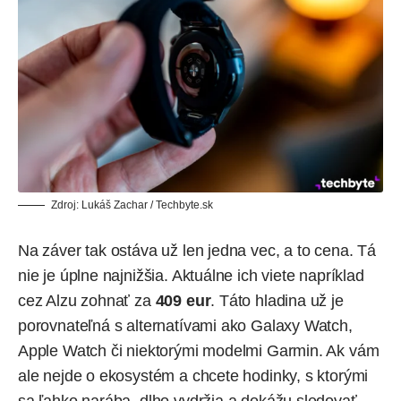
Zdroj: Lukáš Zachar / Techbyte.sk
Na záver tak ostáva už len jedna vec, a to cena. Tá
nie je úplne najnižšia. Aktuálne ich viete napríklad
cez Alzu
zohnať za
409 eur
. Táto hladina už je
porovnateľná s alternatívami ako Galaxy Watch,
Apple Watch či niektorými modelmi Garmin. Ak vám
ale nejde o ekosystém a chcete hodinky, s ktorými
sa ľahko narába, dlho vydržia a dokážu sledovať