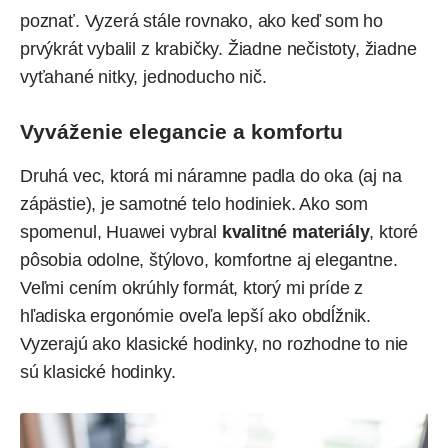
poznať. Vyzerá stále rovnako, ako keď som ho
prvýkrát vybalil z krabičky. Žiadne nečistoty, žiadne
vyťahané nitky, jednoducho nič.
Vyváženie elegancie a komfortu
Druhá vec, ktorá mi náramne padla do oka (aj na
zápästie), je samotné telo hodiniek. Ako som
spomenul, Huawei vybral
kvalitné materiály
, ktoré
pôsobia odolne, štýlovo, komfortne aj elegantne.
Veľmi cením okrúhly formát, ktorý mi príde z
hľadiska ergonómie oveľa lepší ako obdĺžnik.
Vyzerajú ako klasické hodinky, no rozhodne to nie
sú klasické hodinky.