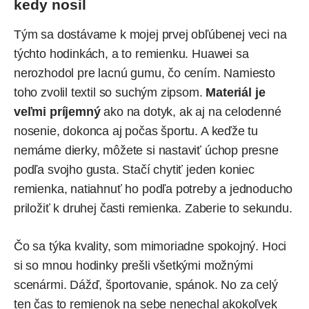
kedy nosil
Tým sa dostávame k mojej prvej obľúbenej veci na
týchto hodinkách, a to remienku. Huawei sa
nerozhodol pre lacnú gumu, čo cením. Namiesto
toho zvolil textil so suchým zipsom.
Materiál je
veľmi príjemný
ako na dotyk, ak aj na celodenné
nosenie, dokonca aj počas športu. A keďže tu
nemáme dierky, môžete si nastaviť úchop presne
podľa svojho gusta. Stačí chytiť jeden koniec
remienka, natiahnuť ho podľa potreby a jednoducho
priložiť k druhej časti remienka. Zaberie to sekundu.
Čo sa týka kvality, som mimoriadne spokojný. Hoci
si so mnou hodinky prešli všetkými možnými
scenármi. Dážď, športovanie, spánok. No za celý
ten čas to remienok na sebe nenechal akokoľvek