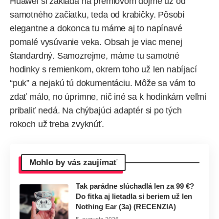
Huawei si zakladá na prémiovom dojme už od
samotného začiatku, teda od krabičky. Pôsobí
elegantne a dokonca tu máme aj to napínavé
pomalé vysúvanie veka. Obsah je viac menej
štandardný. Samozrejme, máme tu samotné
hodinky s remienkom, okrem toho už len nabíjací
“puk” a nejakú tú dokumentáciu. Môže sa vám to
zdať málo, no úprimne, nič iné sa k hodinkám veľmi
pribaliť nedá. Na chýbajúci adaptér si po tých
rokoch už treba zvyknúť.
Mohlo by vás zaujímať
Tak parádne slúchadlá len za 99 €?
Do fitka aj lietadla si beriem už len
Nothing Ear (3a) (RECENZIA)