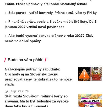
Fold8. Predobjednávky prekonali historický rekord
Štát potvrdil veľké kontroly. Prísne stráži všetky PN-ky
Finančná správa posiela Slovákom dôležité listy. Od 1.
januára 2027 vzniká nová povinnosť
Ako budú vyzerať ceny telefónov v roku 2027? Žiaľ,
nemáme dobré správy
Bude sa vám páčiť
Na lacnejšie potraviny zabudnite:
Obchody aj na Slovensku začnú
prepisovať ceny, tentokrát za to nemôže
vláda
6. augusta 2026
Štát rozdá Slovákom rodinné karty so
zľavami. Má to byť bolestné za vysoké
dane (ako bude fungovať)