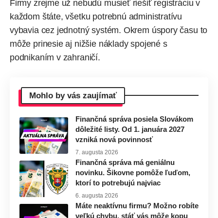
Firmy zrejme už nebudú musieť riešiť registráciu v
každom štáte, všetku potrebnú administratívu
vybavia cez jednotný systém. Okrem úspory času to
môže prinesie aj nižšie náklady spojené s
podnikaním v zahraničí.
Mohlo by vás zaujímať
Finančná správa posiela Slovákom
dôležité listy. Od 1. januára 2027
vzniká nová povinnosť
7. augusta 2026
Finančná správa má geniálnu
novinku. Šikovne pomôže ľuďom,
ktorí to potrebujú najviac
6. augusta 2026
Máte neaktívnu firmu? Možno robíte
veľkú chybu, stáť vás môže kopu