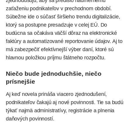
zjednodušujú, aby sa predišlo nadmernému
zaťaženiu podnikateľov v prechodnom období.
Súbežne ide o súčasť širšieho trendu digitalizácie,
ktorý sa postupne presadzuje v celej EÚ. Do
budúcna sa očakáva väčší dôraz na elektronické
faktúry a automatizované reportovanie údajov. Aj to
má zabezpečiť efektívnejší výber daní, ktoré sú
hlavnou položkou príjmu štátneho rozpočtu.
Niečo bude jednoduchšie, niečo
prísnejšie
Aj keď novela prináša viacero zjednodušení,
podnikateľov čakajú aj nové povinnosti. Tie sa budú
týkať najmä administratívy, registrácie a plnenia
daňových povinností.