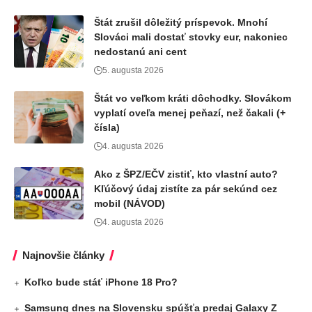
Štát zrušil dôležitý príspevok. Mnohí
Slováci mali dostať stovky eur, nakoniec
nedostanú ani cent
5. augusta 2026
Štát vo veľkom kráti dôchodky. Slovákom
vyplatí oveľa menej peňazí, než čakali (+
čísla)
4. augusta 2026
Ako z ŠPZ/EČV zistiť, kto vlastní auto?
Kľúčový údaj zistíte za pár sekúnd cez
mobil (NÁVOD)
4. augusta 2026
Najnovšie články
Koľko bude stáť iPhone 18 Pro?
Samsung dnes na Slovensku spúšťa predaj Galaxy Z