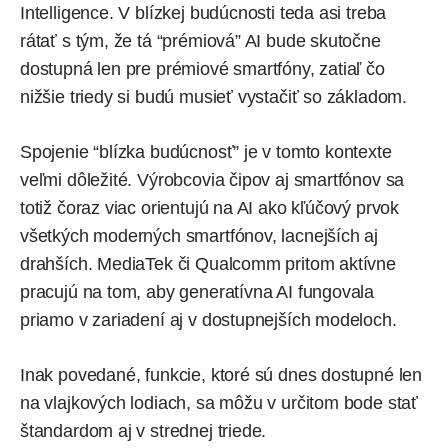
Intelligence. V blízkej budúcnosti teda asi treba
rátať s tým, že tá “prémiová” AI bude skutočne
dostupná len pre prémiové smartfóny, zatiaľ čo
nižšie triedy si budú musieť vystačiť so základom.
Spojenie “blízka budúcnosť” je v tomto kontexte
veľmi dôležité. Výrobcovia čipov aj smartfónov sa
totiž čoraz viac orientujú na AI ako kľúčový prvok
všetkých moderných smartfónov, lacnejších aj
drahších. MediaTek či Qualcomm pritom aktívne
pracujú na tom, aby generatívna AI fungovala
priamo v zariadení aj v dostupnejších modeloch.
Inak povedané, funkcie, ktoré sú dnes dostupné len
na vlajkových lodiach, sa môžu v určitom bode stať
štandardom aj v strednej triede.