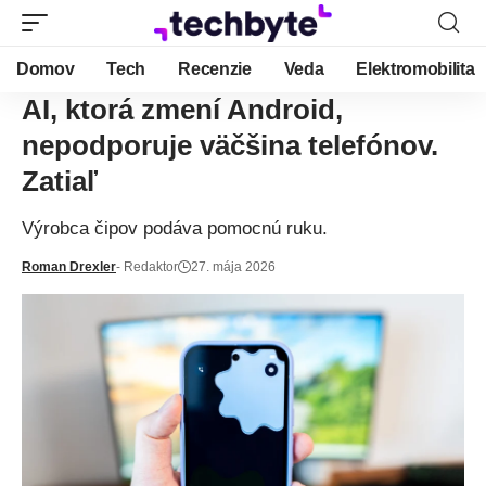
Domov
Tech
Recenzie
Veda
Elektromobilita
AI, ktorá zmení Android,
nepodporuje väčšina telefónov.
Zatiaľ
Výrobca čipov podáva pomocnú ruku.
Roman Drexler
- Redaktor
27. mája 2026