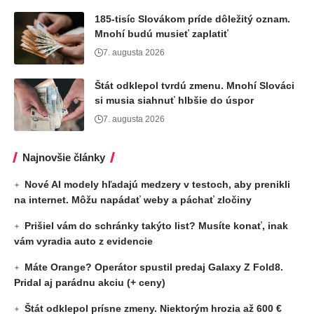
185-tisíc Slovákom príde dôležitý oznam.
Mnohí budú musieť zaplatiť
7. augusta 2026
Štát odklepol tvrdú zmenu. Mnohí Slováci
si musia siahnuť hlbšie do úspor
7. augusta 2026
Najnovšie články
Nové AI modely hľadajú medzery v testoch, aby prenikli
na internet. Môžu napádať weby a páchať zločiny
Prišiel vám do schránky takýto list? Musíte konať, inak
vám vyradia auto z evidencie
Máte Orange? Operátor spustil predaj Galaxy Z Fold8.
Pridal aj parádnu akciu (+ ceny)
Štát odklepol prísne zmeny. Niektorým hrozia až 600 €