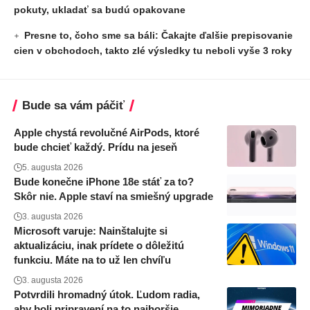
pokuty, ukladať sa budú opakovane
Presne to, čoho sme sa báli: Čakajte ďalšie prepisovanie
cien v obchodoch, takto zlé výsledky tu neboli vyše 3 roky
Bude sa vám páčiť
Apple chystá revolučné AirPods, ktoré
bude chcieť každý. Prídu na jeseň
5. augusta 2026
Bude konečne iPhone 18e stáť za to?
Skôr nie. Apple staví na smiešný upgrade
3. augusta 2026
Microsoft varuje: Nainštalujte si
aktualizáciu, inak prídete o dôležitú
funkciu. Máte na to už len chvíľu
3. augusta 2026
Potvrdili hromadný útok. Ľudom radia,
aby boli pripravení na to najhoršie