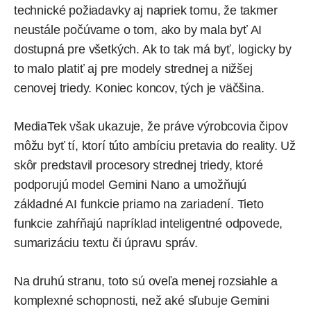
technické požiadavky aj napriek tomu, že takmer
neustále počúvame o tom, ako by mala byť AI
dostupná pre všetkých. Ak to tak má byť, logicky by
to malo platiť aj pre modely strednej a nižšej
cenovej triedy. Koniec koncov, tých je väčšina.
MediaTek však ukazuje, že práve výrobcovia čipov
môžu byť tí, ktorí túto ambíciu pretavia do reality. Už
skôr predstavil procesory strednej triedy, ktoré
podporujú model Gemini Nano a umožňujú
základné AI funkcie priamo na zariadení. Tieto
funkcie zahŕňajú napríklad inteligentné odpovede,
sumarizáciu textu či úpravu správ.
Na druhú stranu, toto sú oveľa menej rozsiahle a
komplexné schopnosti, než aké sľubuje Gemini