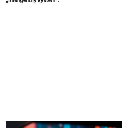
„inteligentný systém“
.