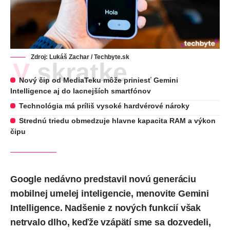
Zdroj: Lukáš Zachar / Techbyte.sk
V skratke
Nový čip od MediaTeku môže priniesť Gemini
Intelligence aj do lacnejších smartfónov
Technológia má príliš vysoké hardvérové nároky
Strednú triedu obmedzuje hlavne kapacita RAM a výkon
čipu
Google
nedávno predstavil novú generáciu
mobilnej umelej inteligencie, menovite Gemini
Intelligence. Nadšenie z nových funkcií však
netrvalo dlho, keďže vzápätí sme sa dozvedeli,