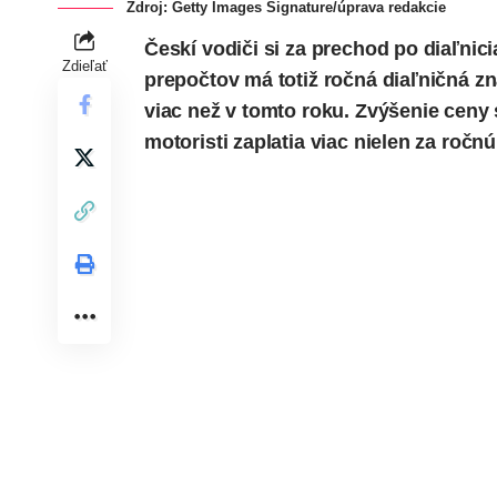
Zdroj: Getty Images Signature/úprava redakcie
Českí vodiči si za prechod po diaľnic
Zdieľať
prepočtov má totiž ročná diaľničná zná
viac než v tomto roku. Zvýšenie ceny 
motoristi zaplatia viac nielen za roč