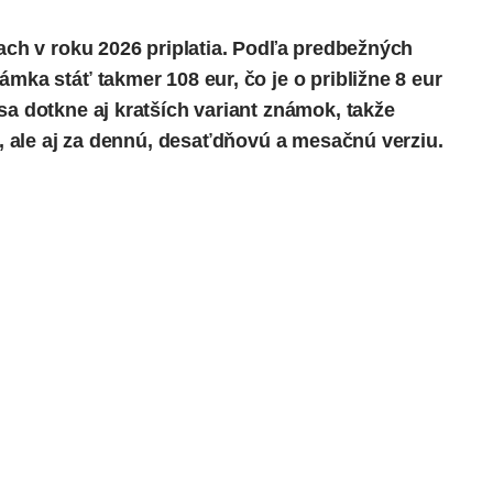
iach v roku 2026 priplatia. Podľa predbežných
mka stáť takmer 108 eur, čo je o približne 8 eur
sa dotkne aj kratších variant známok, takže
nú, ale aj za dennú, desaťdňovú a mesačnú verziu.