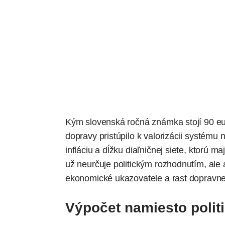
Kým slovenská ročná známka stojí 90 eur
dopravy pristúpilo k valorizácii systému
infláciu a dĺžku diaľničnej siete, ktorú m
už neurčuje politickým rozhodnutím, al
ekonomické ukazovatele a rast dopravnej 
Výpočet namiesto polit