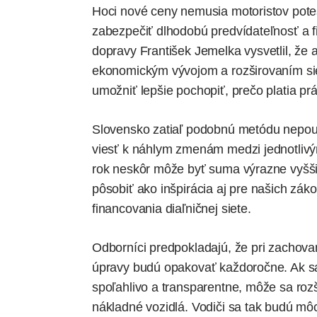
Hoci nové ceny nemusia motoristov poteš
zabezpečiť dlhodobú predvídateľnosť a f
dopravy František Jemelka vysvetlil, že 
ekonomickým vývojom a rozširovaním s
umožniť lepšie pochopiť, prečo platia p
Slovensko zatiaľ podobnú metódu nepou
viesť k náhlym zmenám medzi jednotlivými
rok neskôr môže byť suma výrazne vyšši
pôsobiť ako inšpirácia aj pre našich záko
financovania diaľničnej siete.
Odborníci predpokladajú, že pri zachovan
úpravy budú opakovať každoročne. Ak s
spoľahlivo a transparentne, môže sa rozší
nákladné vozidlá. Vodiči sa tak budú môcť