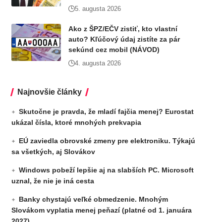
5. augusta 2026
Ako z ŠPZ/EČV zistiť, kto vlastní
auto? Kľúčový údaj zistíte za pár
sekúnd cez mobil (NÁVOD)
4. augusta 2026
Najnovšie články
Skutočne je pravda, že mladí fajčia menej? Eurostat
ukázal čísla, ktoré mnohých prekvapia
EÚ zaviedla obrovské zmeny pre elektroniku. Týkajú
sa všetkých, aj Slovákov
Windows pobeží lepšie aj na slabších PC. Microsoft
uznal, že nie je iná cesta
Banky chystajú veľké obmedzenie. Mnohým
Slovákom vyplatia menej peňazí (platné od 1. januára
2027)