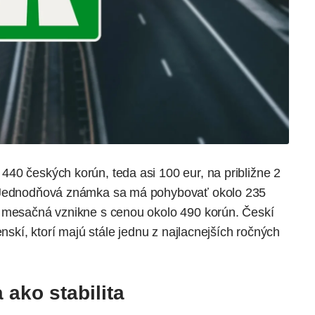
40 českých korún, teda asi 100 eur, na približne 2
. Jednodňová známka sa má pohybovať okolo 235
a mesačná vznikne s cenou okolo 490 korún. Českí
enskí, ktorí majú stále jednu z najlacnejších ročných
 ako stabilita