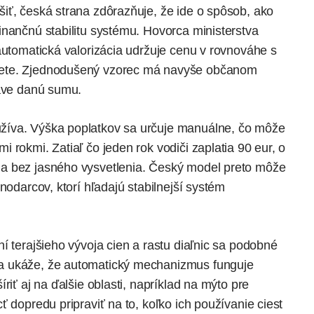
iť, česká strana zdôrazňuje, že ide o spôsob, ako
inančnú stabilitu systému. Hovorca ministerstva
automatická valorizácia udržuje cenu v rovnováhe s
iete. Zjednodušený vzorec má navyše občanom
ráve danú sumu.
žíva. Výška poplatkov sa určuje manuálne, čo môže
 rokmi. Zatiaľ čo jeden rok vodiči zaplatia 90 eur, o
a bez jasného vysvetlenia. Český model preto môže
nodarcov, ktorí hľadajú stabilnejší systém
í terajšieho vývoja cien a rastu diaľnic sa podobné
a ukáže, že automatický mechanizmus funguje
riť aj na ďalšie oblasti, napríklad na mýto pre
 dopredu pripraviť na to, koľko ich používanie ciest