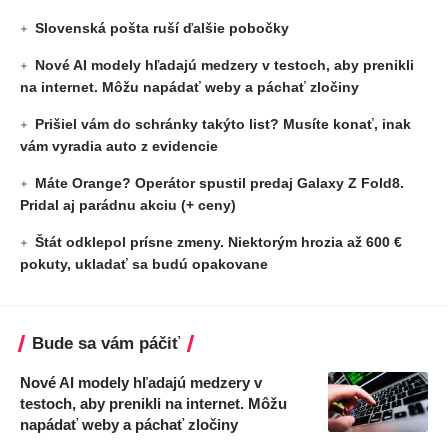
Slovenská pošta ruší ďalšie pobočky
Nové AI modely hľadajú medzery v testoch, aby prenikli
na internet. Môžu napádať weby a páchať zločiny
Prišiel vám do schránky takýto list? Musíte konať, inak
vám vyradia auto z evidencie
Máte Orange? Operátor spustil predaj Galaxy Z Fold8.
Pridal aj parádnu akciu (+ ceny)
Štát odklepol prísne zmeny. Niektorým hrozia až 600 €
pokuty, ukladať sa budú opakovane
Bude sa vám páčiť
Nové AI modely hľadajú medzery v
testoch, aby prenikli na internet. Môžu
napádať weby a páchať zločiny