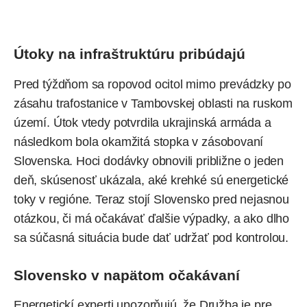
Útoky na infraštruktúru pribúdajú
Pred týždňom sa ropovod ocitol mimo prevádzky po
zásahu trafostanice v Tambovskej oblasti na ruskom
území. Útok vtedy potvrdila ukrajinská armáda a
následkom bola okamžitá stopka v zásobovaní
Slovenska. Hoci dodávky obnovili približne o jeden
deň, skúsenosť ukázala, aké krehké sú energetické
toky v regióne. Teraz stojí Slovensko pred nejasnou
otázkou, či má očakávať ďalšie výpadky, a ako dlho
sa súčasná situácia bude dať udržať pod kontrolou.
Slovensko v napätom očakávaní
Energetickí experti upozorňujú, že Družba je pre