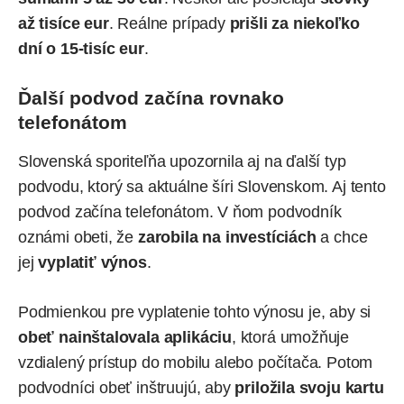
až tisíce eur
. Reálne prípady
prišli za niekoľko
dní o 15-tisíc eur
.
Ďalší podvod začína rovnako
telefonátom
Slovenská sporiteľňa upozornila aj na ďalší typ
podvodu, ktorý sa aktuálne šíri
Slovenskom
. Aj tento
podvod začína telefonátom. V ňom podvodník
oznámi obeti, že
zarobila na investíciách
a chce
jej
vyplatiť výnos
.
Podmienkou pre vyplatenie tohto výnosu je, aby si
obeť nainštalovala aplikáciu
, ktorá umožňuje
vzdialený prístup do mobilu alebo počítača. Potom
podvodníci obeť inštruujú, aby
priložila svoju kartu