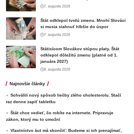
7. augusta 2026
Štát odklepol tvrdú zmenu. Mnohí Slováci
si musia siahnuť hlbšie do úspor
7. augusta 2026
Státisícom Slovákov stúpnu platy. Štát
odklepol dôležitú zmenu (platné od 1.
januára 2027)
9. augusta 2026
Najnovšie články
Schválili nový spôsob liečby zlého cholesterolu. Stačí
raz denne zapiť tabletku
Štát chce vedieť, čo robíte na internete. Pripravuje
zákon, ktorý mu to umožní
Vlastníctvo áut má skončiť: Budeme si ich prenajímať,