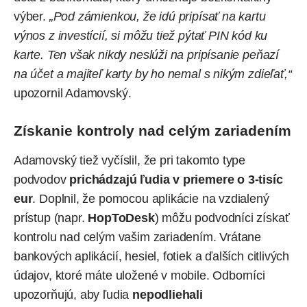
výber.
„Pod zámienkou, že idú pripísať na kartu
výnos z investícií, si môžu tiež pýtať PIN kód ku
karte. Ten však nikdy neslúži na pripísanie peňazí
na účet a majiteľ karty by ho nemal s nikým zdieľať,“
upozornil Adamovský.
Získanie kontroly nad celým zariadením
Adamovský tiež vyčíslil, že pri takomto type
podvodov
prichádzajú ľudia v priemere o 3-tisíc
eur
. Doplnil, že pomocou aplikácie na vzdialený
prístup (napr.
HopToDesk
) môžu podvodníci získať
kontrolu nad celým vašim zariadením. Vrátane
bankových aplikácií, hesiel, fotiek a ďalších citlivých
údajov, ktoré máte uložené v mobile. Odborníci
upozorňujú, aby ľudia
nepodliehali