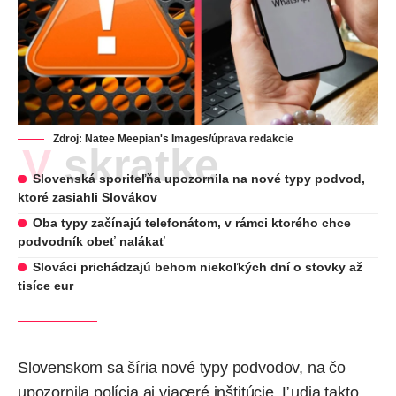
Zdroj: Natee Meepian's Images/úprava redakcie
V skratke
Slovenská sporiteľňa upozornila na nové typy podvod,
ktoré zasiahli Slovákov
Oba typy začínajú telefonátom, v rámci ktorého chce
podvodník obeť nalákať
Slováci prichádzajú behom niekoľkých dní o stovky až
tisíce eur
Slovenskom sa šíria nové typy podvodov, na čo
upozornila polícia aj viaceré inštitúcie. Ľudia takto