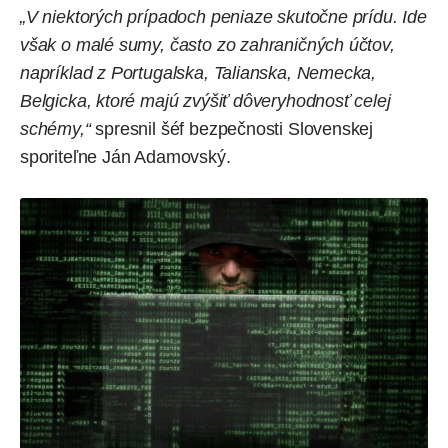
„V niektorých prípadoch peniaze skutočne prídu. Ide
však o malé sumy, často zo zahraničných účtov,
napríklad z Portugalska, Talianska, Nemecka,
Belgicka, ktoré majú zvýšiť dôveryhodnosť celej
schémy,“
spresnil šéf bezpečnosti Slovenskej
sporiteľne Ján Adamovský.