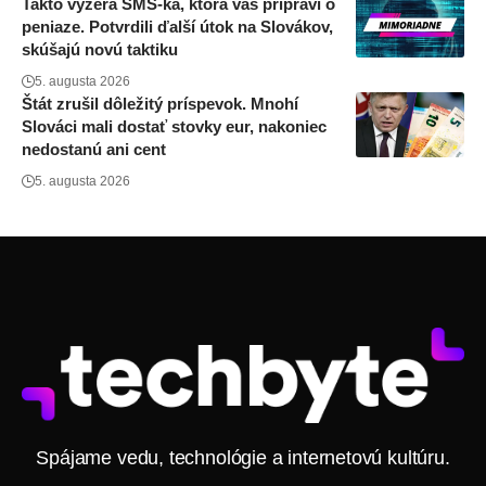
Takto vyzerá SMS-ka, ktorá vás pripraví o
peniaze. Potvrdili ďalší útok na Slovákov,
skúšajú novú taktiku
5. augusta 2026
Štát zrušil dôležitý príspevok. Mnohí
Slováci mali dostať stovky eur, nakoniec
nedostanú ani cent
5. augusta 2026
Spájame vedu, technológie a internetovú kultúru.