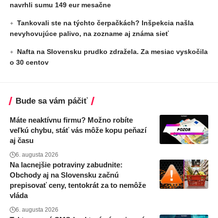
navrhli sumu 149 eur mesačne
Tankovali ste na týchto čerpačkách? Inšpekcia našla
nevyhovujúce palivo, na zozname aj známa sieť
Nafta na Slovensku prudko zdražela. Za mesiac vyskočila
o 30 centov
Bude sa vám páčiť
Máte neaktívnu firmu? Možno robíte
veľkú chybu, stáť vás môže kopu peňazí
aj času
6. augusta 2026
Na lacnejšie potraviny zabudnite:
Obchody aj na Slovensku začnú
prepisovať ceny, tentokrát za to nemôže
vláda
6. augusta 2026