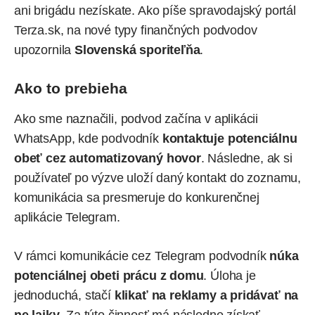
ani brigádu nezískate. Ako
píše
spravodajský portál
Terza.sk, na nové typy finančných podvodov
upozornila
Slovenská sporiteľňa
.
Ako to prebieha
Ako sme naznačili, podvod začína v aplikácii
WhatsApp, kde podvodník
kontaktuje potenciálnu
obeť cez automatizovaný hovor
. Následne, ak si
používateľ po výzve uloží daný kontakt do zoznamu,
komunikácia sa presmeruje do konkurenčnej
aplikácie
Telegram
.
V rámci komunikácie cez Telegram podvodník
núka
potenciálnej obeti prácu z domu
. Úloha je
jednoduchá, stačí
klikať na reklamy a pridávať na
ne lajky
. Za túto činnosť má následne získať