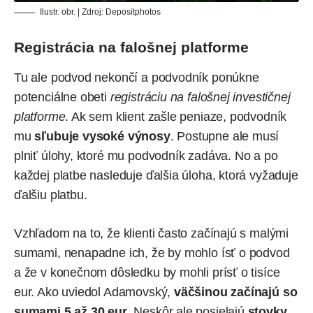
Ilustr. obr. | Zdroj:
Depositphotos
Registrácia na falošnej platforme
Tu ale podvod nekončí a podvodník ponúkne
potenciálne obeti
registráciu na falošnej investičnej
platforme
. Ak sem klient zašle peniaze, podvodník
mu
sľubuje vysoké výnosy
. Postupne ale musí
plniť úlohy, ktoré mu podvodník zadáva. No a po
každej platbe nasleduje ďalšia úloha, ktorá vyžaduje
ďalšiu platbu.
Vzhľadom na to, že klienti často začínajú s malými
sumami, nenapadne ich, že by mohlo ísť o podvod
a že v konečnom dôsledku by mohli prísť o tisíce
eur. Ako uviedol Adamovský,
väčšinou začínajú so
sumami 5 až 30 eur
. Neskôr ale posielajú
stovky