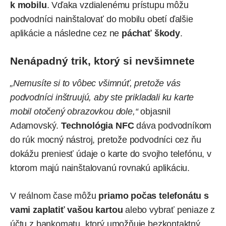
k mobilu
. Vďaka vzdialenému prístupu môžu
podvodníci nainštalovať do mobilu obetí ďalšie
aplikácie a následne cez ne
páchať škody
.
Nenápadný trik, ktorý si nevšimnete
„Nemusíte si to vôbec všimnúť, pretože vás
podvodníci inštruujú, aby ste prikladali ku karte
mobil otočený obrazovkou dole,“
objasnil
Adamovský.
Technológia NFC
dáva podvodníkom
do rúk mocný nástroj, pretože podvodníci cez ňu
dokážu preniesť údaje o karte do svojho telefónu, v
ktorom majú nainštalovanú rovnakú aplikáciu.
V reálnom čase môžu
priamo počas telefonátu s
vami zaplatiť vašou kartou
alebo vybrať peniaze z
účtu z bankomatu, ktorý umožňuje bezkontaktný