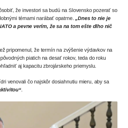
ôsobiť, že investori sa budú na Slovensko pozerať so
odobnými témami narábať opatrne.
„Dnes to nie je
NATO a pevne verím, že sa na tom ešte dlho nič
iež pripomenul, že termín na zvýšenie výdavkov na
 pôvodných piatich na desať rokov, teda do roku
hľadniť aj kapacitu zbrojárskeho priemyslu.
lídri venovali čo najskôr dosiahnutiu mieru, aby sa
ktivitou“
.