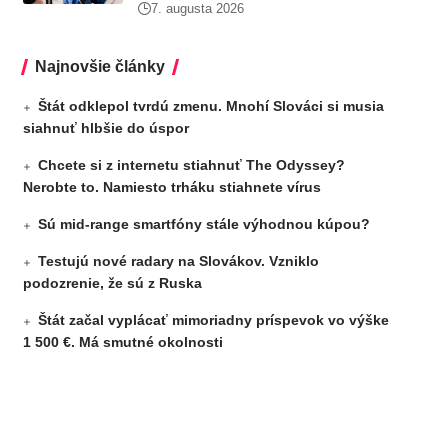
7. augusta 2026
Najnovšie články
Štát odklepol tvrdú zmenu. Mnohí Slováci si musia
siahnuť hlbšie do úspor
Chcete si z internetu stiahnuť The Odyssey?
Nerobte to. Namiesto trháku stiahnete vírus
Sú mid-range smartfóny stále výhodnou kúpou?
Testujú nové radary na Slovákov. Vzniklo
podozrenie, že sú z Ruska
Štát začal vyplácať mimoriadny príspevok vo výške
1 500 €. Má smutné okolnosti