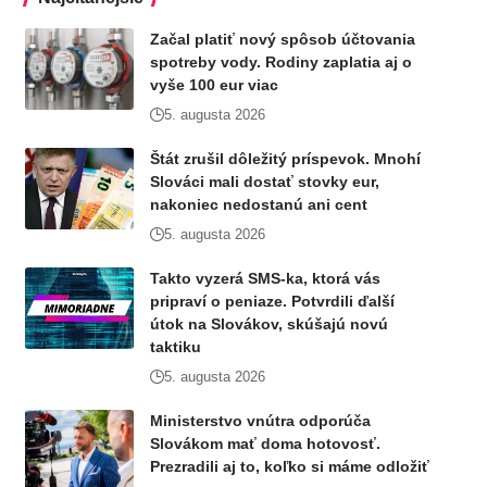
Začal platiť nový spôsob účtovania
spotreby vody. Rodiny zaplatia aj o
vyše 100 eur viac
5. augusta 2026
Štát zrušil dôležitý príspevok. Mnohí
Slováci mali dostať stovky eur,
nakoniec nedostanú ani cent
5. augusta 2026
Takto vyzerá SMS-ka, ktorá vás
pripraví o peniaze. Potvrdili ďalší
útok na Slovákov, skúšajú novú
taktiku
5. augusta 2026
Ministerstvo vnútra odporúča
Slovákom mať doma hotovosť.
Prezradili aj to, koľko si máme odložiť