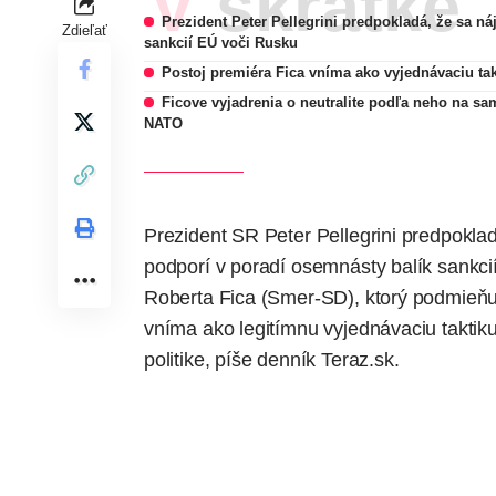
V skratke
Prezident Peter Pellegrini predpokladá, že sa n
Zdieľať
sankcií EÚ voči Rusku
Postoj premiéra Fica vníma ako vyjednávaciu tak
Ficove vyjadrenia o neutralite podľa neho na sa
NATO
Prezident SR Peter Pellegrini predpokl
podporí v poradí osemnásty balík sankci
Roberta Fica (Smer-SD), ktorý podmieňu
vníma ako legitímnu vyjednávaciu taktiku.
politike,
píše
denník Teraz.sk.