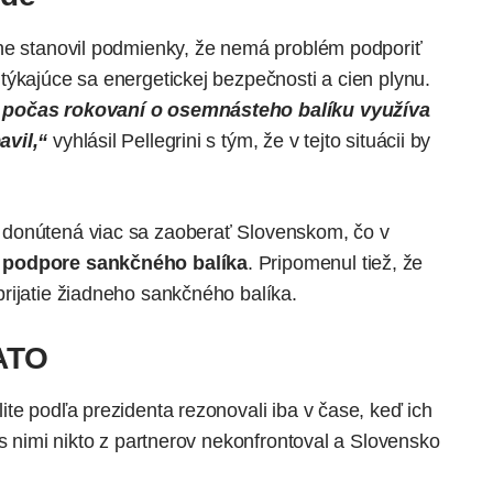
tne stanovil podmienky, že nemá problém podporiť
týkajúce sa energetickej bezpečnosti a cien plynu.
r počas rokovaní o osemnásteho balíku využíva
avil,“
vyhlásil Pellegrini s tým, že v tejto situácii by
 donútená viac sa zaoberať Slovenskom, čo v
a
podpore sankčného balíka
. Pripomenul tiež, že
rijatie žiadneho sankčného balíka.
ATO
te podľa prezidenta rezonovali iba v čase, keď ich
 s nimi nikto z partnerov nekonfrontoval a Slovensko