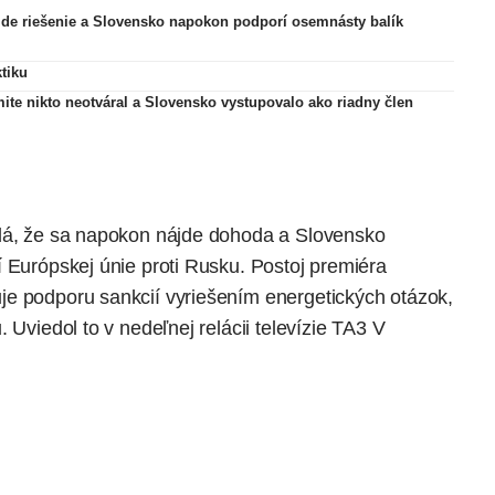
ájde riešenie a Slovensko napokon podporí osemnásty balík
tiku
mite nikto neotváral a Slovensko vystupovalo ako riadny člen
adá, že sa napokon nájde dohoda a Slovensko
í Európskej únie proti Rusku. Postoj premiéra
je podporu sankcií vyriešením energetických otázok,
 Uviedol to v nedeľnej relácii televízie TA3 V