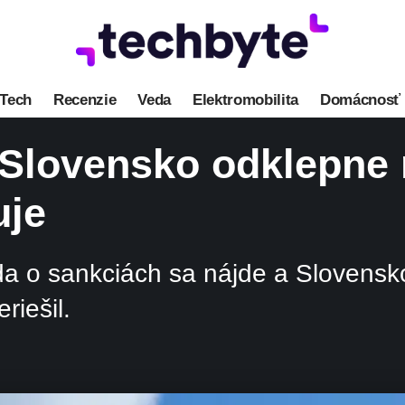
Tech
Recenzie
Veda
Elektromobilita
Domácnosť
Slovensko odklepne n
uje
oda o sankciách sa nájde a Slovensk
riešil.