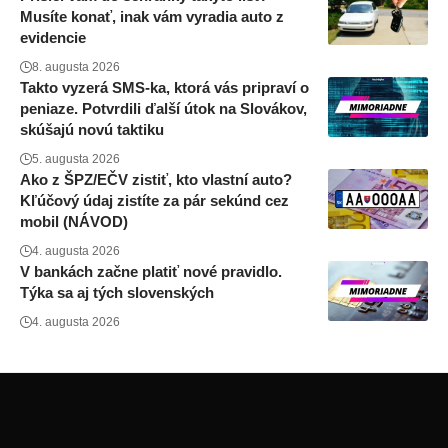
Musíte konať, inak vám vyradia auto z
evidencie
8. augusta 2026
Takto vyzerá SMS-ka, ktorá vás pripraví o
peniaze. Potvrdili ďalší útok na Slovákov,
skúšajú novú taktiku
5. augusta 2026
Ako z ŠPZ/EČV zistiť, kto vlastní auto?
Kľúčový údaj zistíte za pár sekúnd cez
mobil (NÁVOD)
4. augusta 2026
V bankách začne platiť nové pravidlo.
Týka sa aj tých slovenských
4. augusta 2026