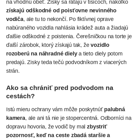
na vhodnú obeť. Zisky sa rátajú v tisícoch, nakoľko
získajú odškodné od poisťovne nevinného
vodiča
, ale tu to nekončí. Po fiktívnej oprave
nabúraného vozidla nahlásia krádež auta a žiadajú
ďalšie odškodné z poistenia. Čerešničkou na torte je
ďalší zárobok, ktorý získajú tak, že
vozidlo
rozoberú na náhradné diely
a tieto diely potom
predajú. Zisky teda tečú podvodníkom z viacerých
strán.
Ako sa chrániť pred podvodom na
cestách?
Istú mieru ochrany vám môže poskytnúť
palubná
kamera
, ale ani tá nie je stopercentná. Odborníci na
dopravu hovoria, že vodič by mal
zbystriť
pozornosť, keď na ceste zbadá staršie a