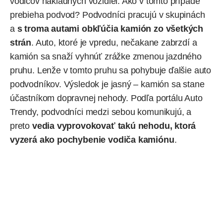
vodičov nákladných vozidiel. Ako v tomto prípade
prebieha podvod? Podvodníci pracujú v skupinách
a
s troma autami obkľúčia kamión zo všetkých
strán
. Auto, ktoré je vpredu, nečakane zabrzdí a
kamión sa snaží vyhnúť zrážke zmenou jazdného
pruhu. Lenže v tomto pruhu sa pohybuje ďalšie auto
podvodníkov. Výsledok je jasný – kamión sa stane
účastníkom dopravnej nehody. Podľa portálu Auto
Trendy, podvodníci medzi sebou komunikujú, a
preto
vedia vyprovokovať takú nehodu, ktorá
vyzerá ako pochybenie vodiča kamiónu
.