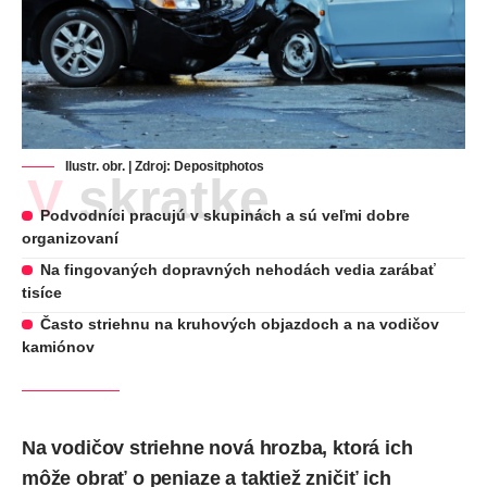
Ilustr. obr. | Zdroj:
Depositphotos
V skratke
Podvodníci pracujú v skupinách a sú veľmi dobre
organizovaní
Na fingovaných dopravných nehodách vedia zarábať
tisíce
Často striehnu na kruhových objazdoch a na vodičov
kamiónov
Na vodičov striehne nová hrozba, ktorá ich
môže obrať o peniaze a taktiež zničiť ich