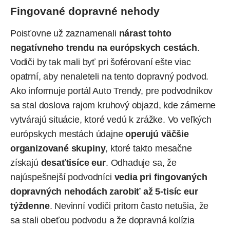
Fingované dopravné nehody
Poisťovne už zaznamenali
nárast tohto
negatívneho trendu na európskych cestách
.
Vodiči by tak mali byť pri šoférovaní ešte viac
opatrní, aby nenaleteli na tento dopravný podvod.
Ako informuje portál Auto Trendy, pre podvodníkov
sa stal doslova rajom
kruhový objazd
, kde zámerne
vytvárajú situácie, ktoré vedú k zrážke. Vo veľkých
európskych mestách údajne
operujú väčšie
organizované skupiny
, ktoré takto mesačne
získajú
desaťtisíce eur
. Odhaduje sa, že
najúspešnejší podvodníci
vedia pri fingovaných
dopravných nehodách zarobiť až 5-tisíc eur
týždenne
. Nevinní vodiči pritom často netušia, že
sa stali obeťou podvodu a že dopravná kolízia