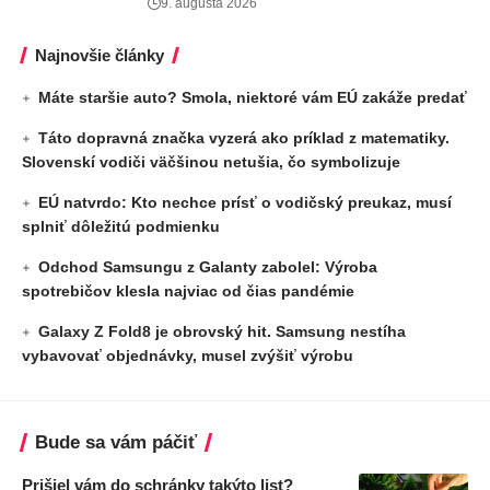
9. augusta 2026
Najnovšie články
Máte staršie auto? Smola, niektoré vám EÚ zakáže predať
Táto dopravná značka vyzerá ako príklad z matematiky.
Slovenskí vodiči väčšinou netušia, čo symbolizuje
EÚ natvrdo: Kto nechce prísť o vodičský preukaz, musí
splniť dôležitú podmienku
Odchod Samsungu z Galanty zabolel: Výroba
spotrebičov klesla najviac od čias pandémie
Galaxy Z Fold8 je obrovský hit. Samsung nestíha
vybavovať objednávky, musel zvýšiť výrobu
Bude sa vám páčiť
Prišiel vám do schránky takýto list?