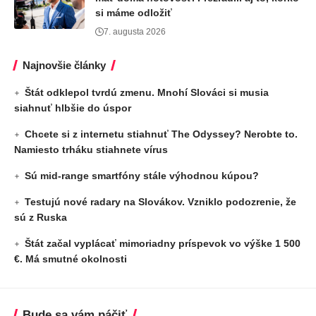
si máme odložiť
7. augusta 2026
Najnovšie články
Štát odklepol tvrdú zmenu. Mnohí Slováci si musia
siahnuť hlbšie do úspor
Chcete si z internetu stiahnuť The Odyssey? Nerobte to.
Namiesto trháku stiahnete vírus
Sú mid-range smartfóny stále výhodnou kúpou?
Testujú nové radary na Slovákov. Vzniklo podozrenie, že
sú z Ruska
Štát začal vyplácať mimoriadny príspevok vo výške 1 500
€. Má smutné okolnosti
Bude sa vám páčiť