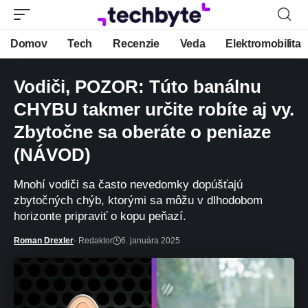
Domov
Tech
Recenzie
Veda
Elektromobilita
Vodiči, POZOR: Túto banálnu
CHYBU takmer určite robíte aj vy.
Zbytočne sa oberáte o peniaze
(NÁVOD)
Mnohí vodiči sa často nevedomky dopúšťajú
zbytočných chýb, ktorými sa môžu v dlhodobom
horizonte pripraviť o kopu peňazí.
Roman Drexler
- Redaktor
6. januára 2025