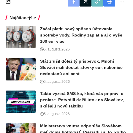
Najčítanejšie
Začal platiť nový spôsob účtovania
spotreby vody. Rodiny zaplatia aj o vyše
100 eur viac
5. augusta 2026
Štát zrušil dôležitý príspevok. Mnohí
Slováci mali dostať stovky eur, nakoniec
nedostanú ani cent
5. augusta 2026
Takto vyzerá SMS-ka, ktorá vás pripraví o
peniaze. Potvrdili ďalší útok na Slovákov,
skúšajú novú taktiku
5. augusta 2026
Ministerstvo vnútra odporúča Slovákom
mať doma hotovosť. Prezradili aj to, koľko