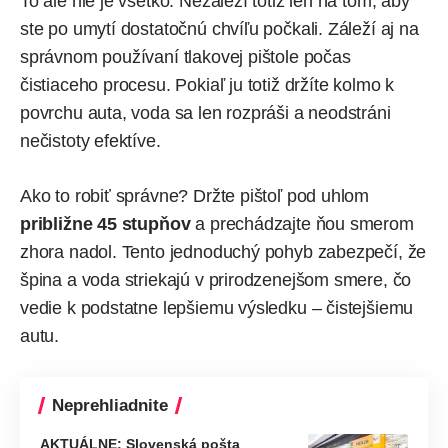
To ale nie je všetko. Nezáleží totiž len na tom, aby
ste po umytí dostatočnú chvíľu počkali. Záleží aj na
správnom používaní tlakovej pištole počas
čistiaceho procesu. Pokiaľ ju totiž držíte kolmo k
povrchu auta, voda sa len rozpráši a neodstráni
nečistoty efektíve.
Ako to robiť správne? Držte pištoľ pod uhlom
približne 45 stupňov
a prechádzajte ňou smerom
zhora nadol. Tento jednoduchý pohyb zabezpečí, že
špina a voda striekajú v prirodzenejšom smere, čo
vedie k podstatne lepšiemu výsledku – čistejšiemu
autu.
Neprehliadnite
AKTUÁLNE: Slovenská pošta