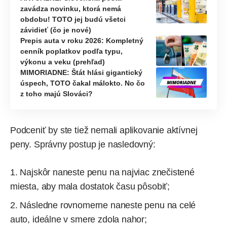
zavádza novinku, ktorá nemá
obdobu! TOTO jej budú všetci
závidieť (čo je nové)
Prepis auta v roku 2026: Kompletný
cenník poplatkov podľa typu,
výkonu a veku (prehľad)
MIMORIADNE: Štát hlási gigantický
úspech, TOTO čakal málokto. No čo
z toho majú Slováci?
Podceniť by ste tiež nemali aplikovanie aktívnej
peny. Správny postup je nasledovný:
Najskôr naneste penu na najviac znečistené
miesta, aby mala dostatok času pôsobiť;
Následne rovnomerne naneste penu na celé
auto, ideálne v smere zdola nahor;