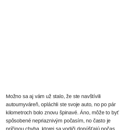
Možno sa aj vám už stalo, že ste navštívili
autoumyváreň, opláchli ste svoje auto, no po pár
kilometroch bolo znovu špinavé. Áno, môže to byť
spôsobené nepriaznivým počasím, no často je
príčinou chyba, ktorej sa vodiči dopúšťajú počas