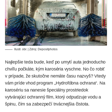
Ilustr. obr. | Zdroj:
Depositphotos
Najlepšie teda bude, keď po umytí auta jednoducho
chvíľu počkáte, kým karoséria vyschne. No čo robiť
v prípade, že skutočne nemáte času nazvyš? Vtedy
vám príde vhod program „Hydrofóbna ochrana“. Na
karosériu sa nanesie špeciálny prostriedok
vytvárajúci ochranný film, ktorý odpudzuje vodu a
špinu, čím sa zabezpečí trvácnejšia čistota.