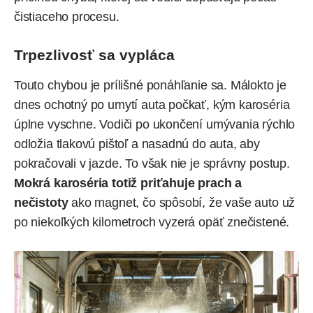
čistiaceho procesu.
Trpezlivosť sa vypláca
Touto chybou je prílišné ponáhľanie sa. Málokto je
dnes ochotný po umytí auta počkať, kým karoséria
úplne vyschne. Vodiči po ukončení umývania rýchlo
odložia tlakovú pištoľ a nasadnú do auta, aby
pokračovali v jazde. To však nie je správny postup.
Mokrá karoséria totiž priťahuje prach a
nečistoty
ako magnet, čo spôsobí, že vaše auto už
po niekoľkých kilometroch vyzerá opäť znečistené.