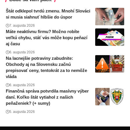
Štát odklepol tvrdú zmenu. Mnohí Slováci
si musia siahnuť hlbšie do úspor
7. augusta 2026
Máte neaktívnu firmu? Možno robíte
veľkú chybu, stáť vás môže kopu peňazí
aj času
6. augusta 2026
Na lacnejšie potraviny zabudnite:
Obchody aj na Slovensku začnú
prepisovať ceny, tentokrát za to nemôže
vláda
6. augusta 2026
Finančná správa potvrdila masívny výber
daní. Koľko štát vytiahol z našich
peňaženiek? (+ sumy)
5. augusta 2026